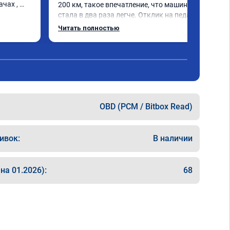
чах , 
200 км, такое впечатление, что машина 
стала в два раза легче. Отклик на педаль 
газа моментальный, при этом появилась 
Читать полностью
эластичность и плавность работы 
двигателя во всех режимах. Точно не зря 
потраченные деньги.
OBD (PCM / Bitbox Read)
ивок:
В наличии
на 01.2026):
68