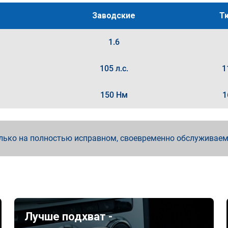
Заводские
Т
1.6
105 л.с.
1
150 Нм
1
лько на полностью исправном, своевременно обслуживае
Лучше подхват -