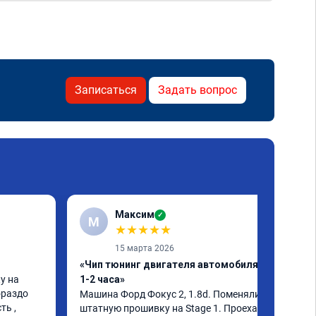
Записаться
Задать вопрос
Максим
✓
М
★
★
★
★
★
15 марта 2026
«Чип тюнинг двигателя автомобиля за
 на 
1-2 часа»
раздо 
Машина Форд Фокус 2, 1.8d. Поменяли 
ь , 
штатную прошивку на Stage 1. Проехал 