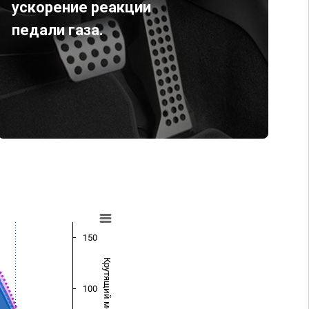
ускорение реакции
педали газа.
150
Крутящий момент (Нм)
100