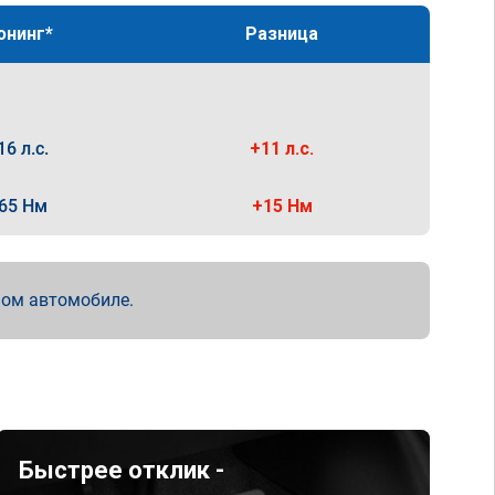
юнинг*
Разница
16 л.с.
+11 л.с.
65 Нм
+15 Нм
мом автомобиле.
Быстрее отклик -