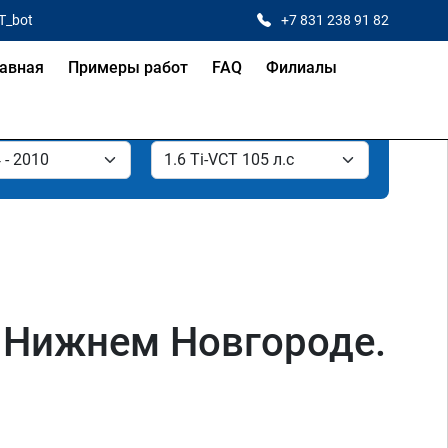
T_bot
+7 831 238 91 82
авная
Примеры работ
FAQ
Филиалы
 в Нижнем Новгороде.