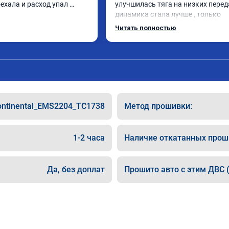
ехала и расход упал 
улучшилась тяга на низких переда
3
динамика стала лучше , только 
позитивные эмоции , цена 
Читать полностью
соответствовала заявленной , 
рекомендую этот сервис
ontinental_EMS2204_TC1738
Метод прошивки:
1-2 часа
Наличие откатанных прош
Да, без доплат
Прошито авто с этим ДВС (