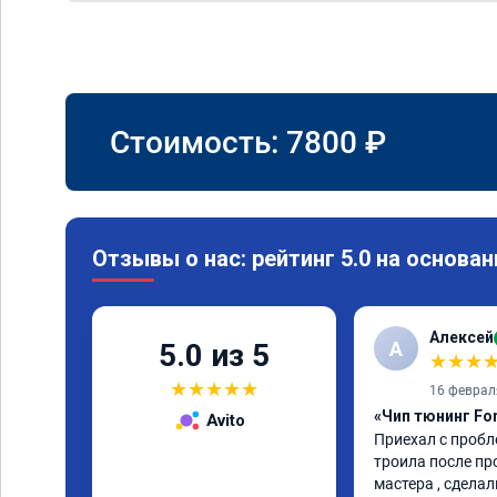
Стоимость:
7800
₽
Отзывы о нас: рейтинг 5.0 на основан
Алексей
А
5.0 из 5
★
★
★
★
★
★
★
★
16 феврал
«Чип тюнинг For
Avito
Приехал с пробл
троила после пр
мастера , сделал