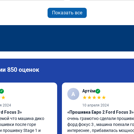
Показать все
ии 850 оценок
Артём
✓
✓
А
★
★
★
★
★
★
★
я 2024
10 апреля 2024
d Focus 3»
«Прошивка Евро 2 Ford Focus 3»
емой что машина дико 
очень грамотно сделали прошивку
ошивки после горе 
форд фокус 3 , машина поехали го
и прошивку Stage 1 и 
интереснее , прибавилась мощност