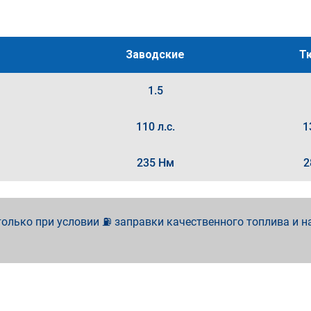
Заводские
Т
1.5
110 л.с.
1
235 Нм
2
олько при условии ⛽ заправки качественного топлива и н