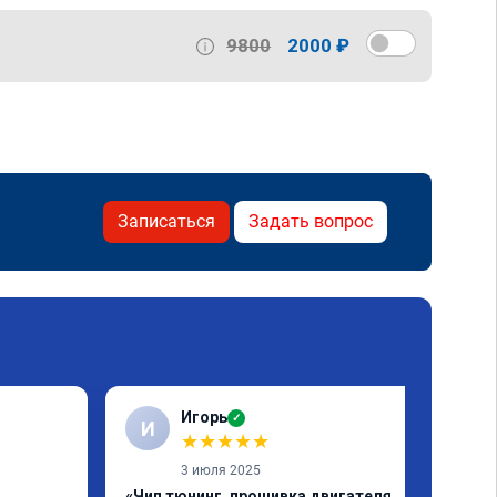
9800
2000 ₽
Записаться
Задать вопрос
Игорь
✓
И
★
★
★
★
★
3 июля 2025
«Чип тюнинг, прошивка двигателя