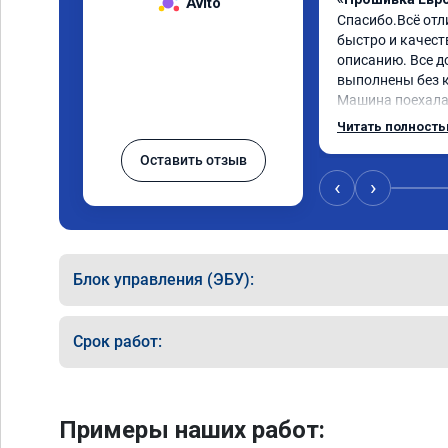
Avito
Спасибо.Всё отл
быстро и качеств
описанию. Все д
выполнены без к
Машина поехала 
обещали. Всё по
Читать полност
данную компани
Оставить отзыв
‹
›
Блок управления (ЭБУ):
Срок работ:
Примеры наших работ: