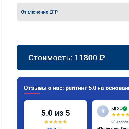
Отключение ЕГР
Стоимость:
11800
₽
Отзывы о нас: рейтинг 5.0 на основан
Кир С
✓
К
5.0 из 5
★
★
★
★
★
★
★
★
20 апреля
«Прошивка Евро 