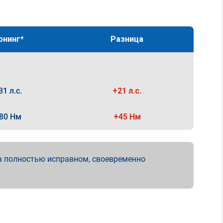
юнинг*
Разница
31 л.с.
+21 л.с.
80 Нм
+45 Нм
а полностью исправном, своевременно