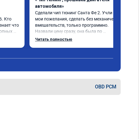
автомобиля»
Сделали чип тюнинг Санта Фе 2. Учли все 
. Кто 
мои пожелания, сделать без механических 
знает что 
вмешательств, только программно. 
опных 
Назвали цену сразу, она была по 
евый 
окончании работ без изменений. 
Читать полностью
Александр профи своего дела, спокойно 
ючили 
ответил на все мои вопросы и 
качественно сделал работу. Спасибо 
е в срок 
большое и процветания сервису!!!
на 
 
!!! Все 
OBD PCM
и 