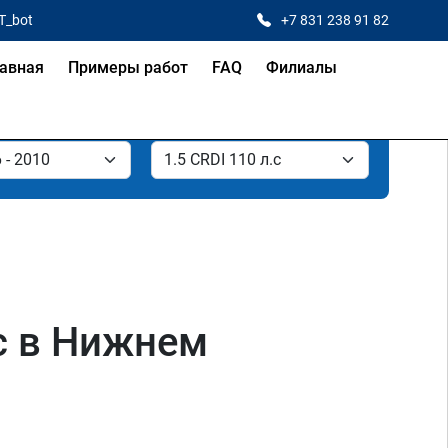
T_bot
+7 831 238 91 82
авная
Примеры работ
FAQ
Филиалы
лс в Нижнем