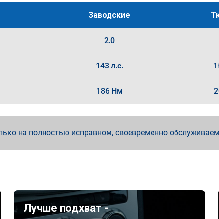
Заводские
Т
2.0
143 л.с.
1
186 Нм
2
лько на полностью исправном, своевременно обслуживае
Лучше подхват -