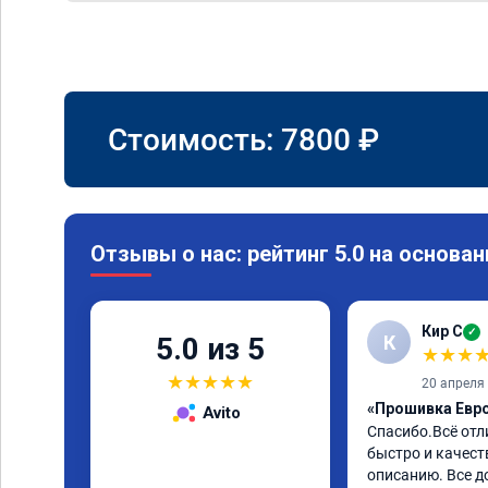
Стоимость:
7800
₽
Отзывы о нас: рейтинг 5.0 на основан
Кир С
✓
К
5.0 из 5
★
★
★
★
★
★
★
★
20 апреля
«Прошивка Евро 
Avito
Спасибо.Всё отл
быстро и качеств
описанию. Все д