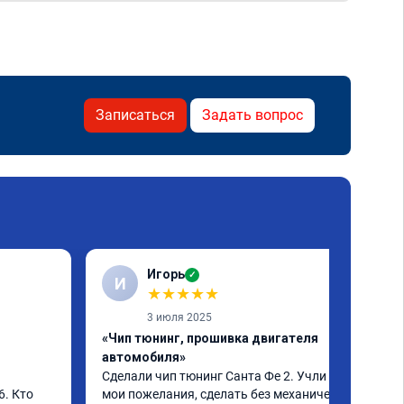
Записаться
Задать вопрос
Игорь
✓
И
★
★
★
★
★
3 июля 2025
«Чип тюнинг, прошивка двигателя
автомобиля»
Сделали чип тюнинг Санта Фе 2. Учли все 
. Кто 
мои пожелания, сделать без механических 