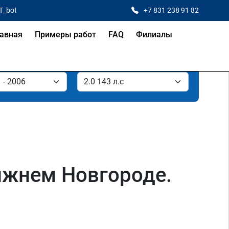
T_bot
+7 831 238 91 82
авная
Примеры работ
FAQ
Филиалы
Нижнем Новгороде.