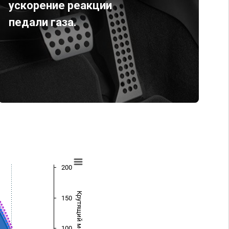
ускорение реакции
педали газа.
200
Крутящий момент (Нм)
150
100