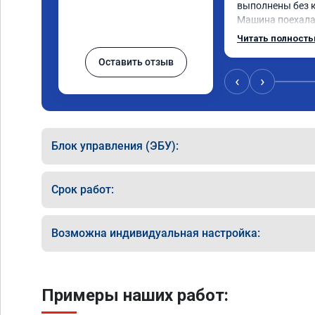
выполнены без к
Машина поехала 
обещали. Всё по
Читать полност
данную компани
Оставить отзыв
‹
›
Блок управления (ЭБУ):
Срок работ:
Возможна индивидуальная настройка:
Примеры наших работ: