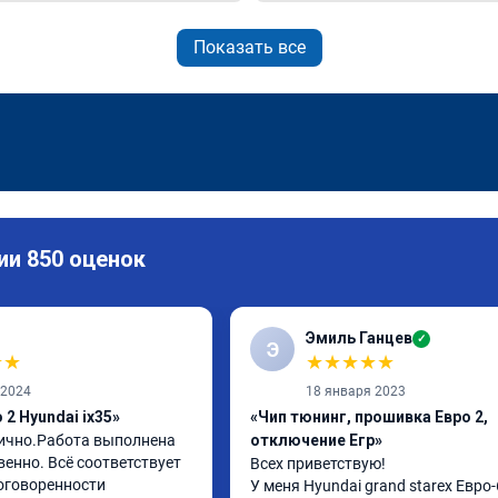
Показать все
ии 850 оценок
Эмиль Ганцев
✓
Э
★
★
★
★
★
★
★
 2024
18 января 2023
2 Hyundai ix35»
«Чип тюнинг, прошивка Евро 2,
ично.Работа выполнена 
отключение Егр»
енно. Всё соответствует 
Всех приветствую!

оговоренности 
У меня Hyundai grand starex Евро-6