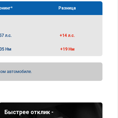
юнинг*
Разница
57 л.с.
+14 л.с.
05 Нм
+19 Нм
мом автомобиле.
Быстрее отклик -