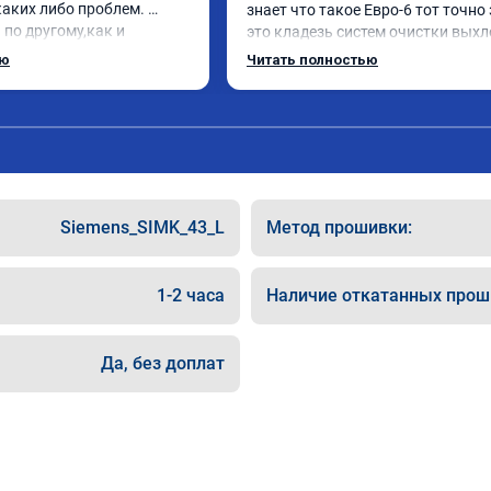
аких либо проблем. 
знает что такое Евро-6 тот точно 
по другому,как и 
это кладезь систем очистки выхл
нравилось. Рекомендую 
газов, там и ЕГР и мочевина, саж
ью
Читать полностью
ю.
фильтр и катализатор и тд

Обратился к ребятам чтобы откл
все эти системы.

Хорошие специалисты, сделали вс
как договаривались, всегда были 
связи, дали гарантию на работы, а
Главное!!!! Машина стала ракетой 
Siemens_SIMK_43_L
Метод прошивки:
поехало, ничего теперь не мешает 
двигаться в оживленном городе, 
маневренность +1000 сразу.

1-2 часа
Наличие откатанных прош
В общем рекомендую. Всем добра 
прямого пути!
Да, без доплат