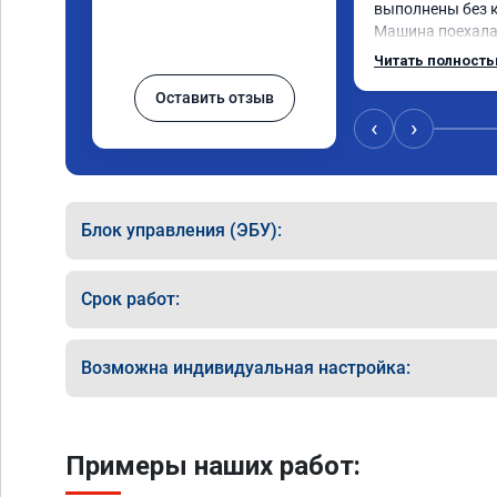
выполнены без к
Машина поехала 
обещали. Всё по
Читать полност
данную компани
Оставить отзыв
‹
›
Блок управления (ЭБУ):
Срок работ:
Возможна индивидуальная настройка:
Примеры наших работ: