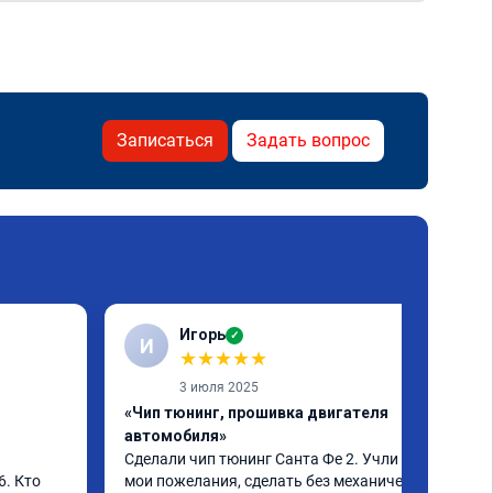
Записаться
Задать вопрос
Игорь
✓
И
★
★
★
★
★
3 июля 2025
«Чип тюнинг, прошивка двигателя
автомобиля»
Сделали чип тюнинг Санта Фе 2. Учли все 
. Кто 
мои пожелания, сделать без механических 