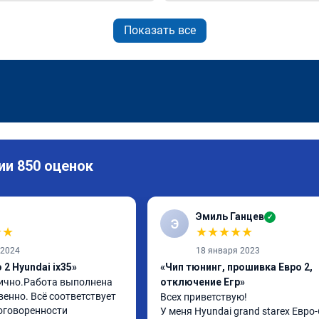
Показать все
ии 850 оценок
Эмиль Ганцев
✓
Э
★
★
★
★
★
★
★
 2024
18 января 2023
2 Hyundai ix35»
«Чип тюнинг, прошивка Евро 2,
ично.Работа выполнена 
отключение Егр»
енно. Всё соответствует 
Всех приветствую!

оговоренности 
У меня Hyundai grand starex Евро-6