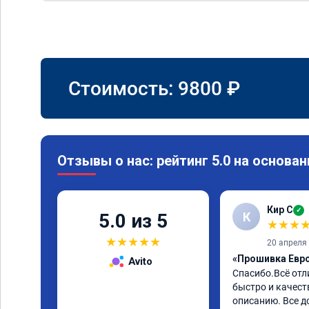
Стоимость:
9800
₽
Отзывы о нас: рейтинг 5.0 на основан
Кир С
✓
К
5.0 из 5
★
★
★
★
★
★
★
★
20 апреля
«Прошивка Евро 
Avito
Спасибо.Всё отл
быстро и качеств
описанию. Все д