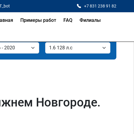
T_bot
+7 831 238 91 82
авная
Примеры работ
FAQ
Филиалы
Нижнем Новгороде.