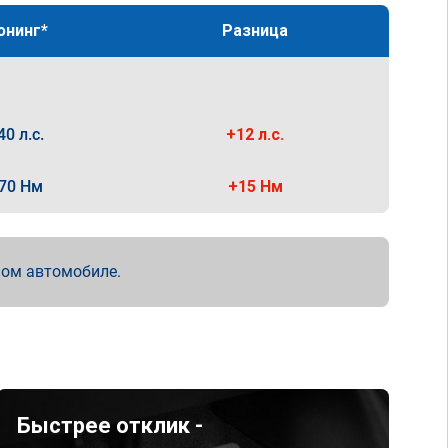
юнинг*
Разница
40 л.с.
+12 л.с.
70 Нм
+15 Нм
мом автомобиле.
Быстрее отклик -