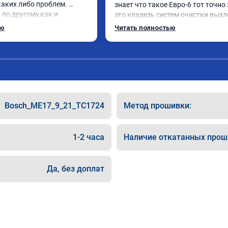
аких либо проблем. 
знает что такое Евро-6 тот точно 
по другому,как и 
это кладезь систем очистки выхл
нравилось. Рекомендую 
газов, там и ЕГР и мочевина, саж
ью
Читать полностью
ю.
фильтр и катализатор и тд

Обратился к ребятам чтобы откл
все эти системы.

Хорошие специалисты, сделали вс
как договаривались, всегда были 
связи, дали гарантию на работы, а
Главное!!!! Машина стала ракетой 
Bosch_ME17_9_21_TC1724
Метод прошивки:
поехало, ничего теперь не мешает 
двигаться в оживленном городе, 
маневренность +1000 сразу.

1-2 часа
Наличие откатанных прош
В общем рекомендую. Всем добра 
прямого пути!
Да, без доплат