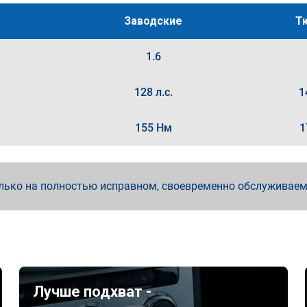
Заводские
Т
1.6
128 л.с.
1
155 Нм
1
лько на полностью исправном, своевременно обслуживае
Лучше подхват -