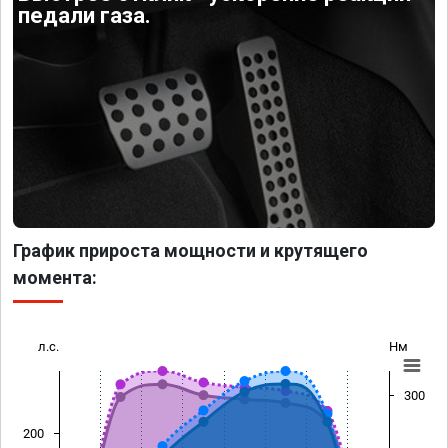
педали газа.
График прироста мощности и крутящего
момента:
л.с.
Нм
300
200