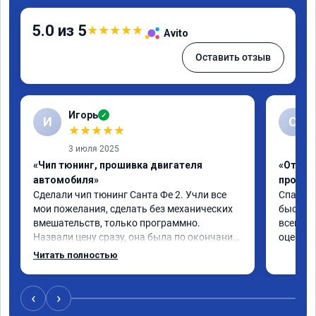
5.0 из 5
★
★
★
★
★
Avito
Оставить отзыв
Игорь
✓
И
С
★
★
★
★
★
3 июля 2025
«Чип тюнинг, прошивка двигателя
«Отключ
автомобиля»
прошив
Сделали чип тюнинг Санта Фе 2. Учли все 
Спасибо
мои пожелания, сделать без механических 
быстро ,
вмешательств, только программно. 
всем ре
Назвали цену сразу, она была по окончании 
оценку 
работ без изменений. Александр профи 
Читать полностью
своего дела, спокойно ответил на все мои 
вопросы и качественно сделал работу. 
Спасибо большое и процветания сервису!!!
‹
›