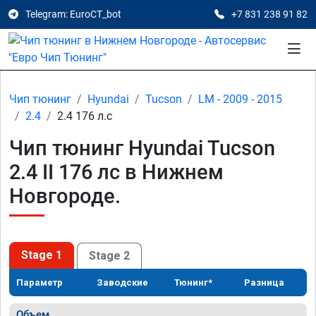
Telegram: EuroCT_bot
+7 831 238 91 82
Чип тюнинг
Hyundai
Tucson
LM - 2009 - 2015
2.4
2.4 176 л.с
Чип тюнинг Hyundai Tucson
2.4 II 176 лс в Нижнем
Новгороде.
Stage 1
Stage 2
Параметр
Заводские
Тюнинг*
Разница
Объем