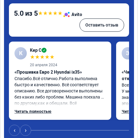
5.0 из 5
★
★
★
★
★
Avito
Оставить отзыв
Кир С
✓
К
Э
★
★
★
★
★
20 апреля 2024
«Прошивка Евро 2 Hyundai ix35»
«Чип тю
Спасибо.Всё отлично.Работа выполнена 
отключ
быстро и качественно. Всё соответствует 
Всех пр
описанию. Все договоренности выполнены 
У меня H
без каких либо проблем. Машина поехала 
знает чт
по другому,как и обещали. Всё 
это кла
понравилось. Рекомендую данную 
газов, 
Читать полностью
Читать 
компанию.
фильтр 
Обратил
эти сист
‹
›
Хорошие