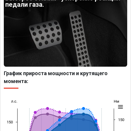
педали газа.
График прироста мощности и крутящего
момента:
л.с.
Нм
150
150