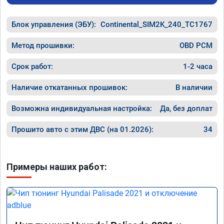
как дог
дали гар
Блок управления (ЭБУ):
Continental_SIM2K_240_TC1767
Машина 
ничего 
оживлен
Метод прошивки:
OBD PCM
сразу.

В общем
Срок работ:
1-2 часа
пути!
Наличие откатанных прошивок:
В наличии
Возможна индивидуальная настройка:
Да, без доплат
Прошито авто с этим ДВС (на 01.2026):
34
Примеры наших работ: