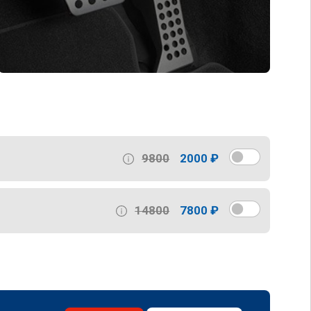
9800
2000 ₽
14800
7800 ₽