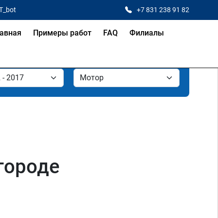
T_bot
+7 831 238 91 82
авная
Примеры работ
FAQ
Филиалы
вгороде