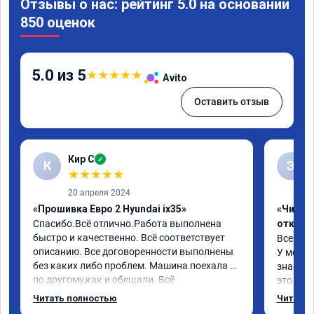
Отзывы о нас: рейтинг 5.0 на основании
850 оценок
5.0 из 5
★
★
★
★
★
Avito
Оставить отзыв
Кир С
✓
К
Э
★
★
★
★
★
20 апреля 2024
«Прошивка Евро 2 Hyundai ix35»
«Чип тю
Спасибо.Всё отлично.Работа выполнена 
отключ
быстро и качественно. Всё соответствует 
Всех пр
описанию. Все договоренности выполнены 
У меня H
без каких либо проблем. Машина поехала 
знает чт
по другому,как и обещали. Всё 
это кла
понравилось. Рекомендую данную 
газов, 
Читать полностью
Читать 
компанию.
фильтр 