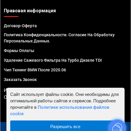
Правовая информация
Договор-Оферта
Политика Конфиденциальности. Согласие На Обработку
Персональных Данных.
Формы Оплаты
Удаление Сажевого Фильтра На Турбо Дизеле TDI
Чип Тюнинг BMW После 2020.06
Заказать Звонок
ИП Смирнов Георгий Павлович. ИНН 781302555843,
Сайт использует файлы cookie. Они необходимы для
ОГРНИП 324470400032610
оптимальной работы сайтов и сервисов. Подробнее
прочитайте в
Политике использования файлов
cookie
Разрешить все
© 2010 - 2026 Чип тюнинг в Нижнем Новгороде -