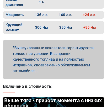
1.6
двигателя
Мощность
136 л.с.
160 л.с.
+24 л.с.
Крутящий
300 Нм
350 Нм
+50 Нм
момент
Вышеуказанные показатели гарантируются
только при условии ⛽ заправки
качественного топлива и на полностью
исправном, своевременно обслуживаемом
автомобиле.
Включено в стоимость:
Выше тяга - прирост момента с низких
оборотов.