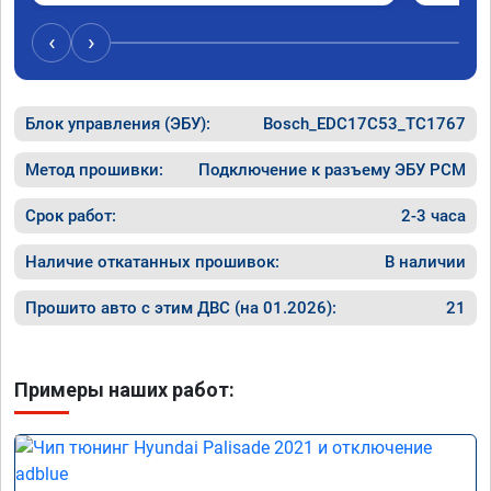
Обратил
эти сист
‹
›
Хорошие
как дог
дали гар
Блок управления (ЭБУ):
Bosch_EDC17C53_TC1767
Машина 
ничего 
оживлен
Метод прошивки:
Подключение к разъему ЭБУ PCM
сразу.

В общем
Срок работ:
2-3 часа
пути!
Наличие откатанных прошивок:
В наличии
Прошито авто с этим ДВС (на 01.2026):
21
Примеры наших работ: