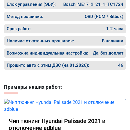
Блок управления (ЭБУ):
Bosch_ME17_9_21_1_TC1724
Машина 
ничего 
оживлен
Метод прошивки:
OBD (PCM / Bitbox)
сразу.

В общем
Срок работ:
1-2 часа
пути!
Наличие откатанных прошивок:
В наличии
Возможна индивидуальная настройка:
Да, без доплат
Прошито авто с этим ДВС (на 01.2026):
46
Примеры наших работ:
Чип тюнинг Hyundai Palisade 2021 и
отключение adblue