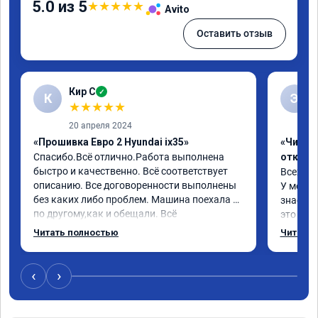
5.0 из 5
★
★
★
★
★
Avito
Оставить отзыв
Кир С
✓
К
Э
★
★
★
★
★
20 апреля 2024
«Прошивка Евро 2 Hyundai ix35»
«Чип тю
Спасибо.Всё отлично.Работа выполнена 
отключ
быстро и качественно. Всё соответствует 
Всех пр
описанию. Все договоренности выполнены 
У меня H
без каких либо проблем. Машина поехала 
знает чт
по другому,как и обещали. Всё 
это кла
понравилось. Рекомендую данную 
газов, 
Читать полностью
Читать 
компанию.
фильтр 
Обратил
эти сист
‹
›
Хорошие
как дог
дали гар