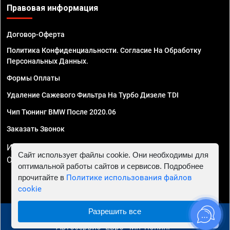
Правовая информация
Договор-Оферта
Политика Конфиденциальности. Согласие На Обработку
Персональных Данных.
Формы Оплаты
Удаление Сажевого Фильтра На Турбо Дизеле TDI
Чип Тюнинг BMW После 2020.06
Заказать Звонок
ИП Смирнов Георгий Павлович. ИНН 781302555843,
Сайт использует файлы cookie. Они необходимы для
ОГРНИП 324470400032610
оптимальной работы сайтов и сервисов. Подробнее
прочитайте в
Политике использования файлов
cookie
Разрешить все
© 2010 - 2026 Чип тюнинг в Нижнем Новгороде -
Автосервис "Евро Чип Тюнинг"