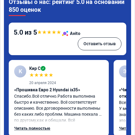
Отзывы о нас: рейтинг 5.0 на основании
850 оценок
5.0 из 5
★
★
★
★
★
Avito
Оставить отзыв
Кир С
✓
К
Э
★
★
★
★
★
20 апреля 2024
«Прошивка Евро 2 Hyundai ix35»
«Чип тю
Спасибо.Всё отлично.Работа выполнена 
отключ
быстро и качественно. Всё соответствует 
Всех пр
описанию. Все договоренности выполнены 
У меня H
без каких либо проблем. Машина поехала 
знает чт
по другому,как и обещали. Всё 
это кла
понравилось. Рекомендую данную 
газов, 
Читать полностью
Читать 
компанию.
фильтр 