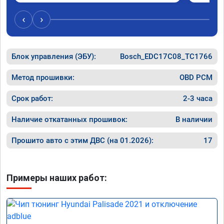
Обратил
эти сист
‹
›
Хорошие
как дог
дали гар
Блок управления (ЭБУ):
Bosch_EDC17C08_TC1766
Машина 
ничего 
оживлен
Метод прошивки:
OBD PCM
сразу.

В общем
Срок работ:
2-3 часа
пути!
Наличие откатанных прошивок:
В наличии
Прошито авто с этим ДВС (на 01.2026):
17
Примеры наших работ: