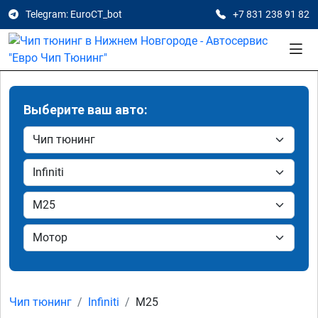
Telegram: EuroCT_bot
+7 831 238 91 82
Выберите ваш авто:
Чип тюнинг
Infiniti
M25