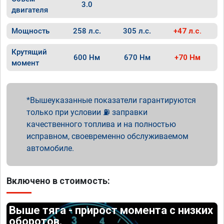
3.0
двигателя
Мощность
258 л.с.
305 л.с.
+47 л.с.
Крутящий
600 Нм
670 Нм
+70 Нм
момент
Вышеуказанные показатели гарантируются
только при условии ⛽ заправки
качественного топлива и на полностью
исправном, своевременно обслуживаемом
автомобиле.
Включено в стоимость:
Выше тяга - прирост момента с низких
оборотов.