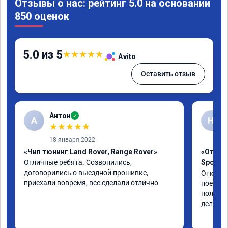
Отзывы о нас: рейтинг 5.0 на основании
850 оценок
5.0 из 5
★
★
★
★
★
Avito
Оставить отзыв
Антон
✓
А
Н
★
★
★
★
★
18 января 2022
«Чип тюнинг Land Rover, Range Rover»
«Отключ
Отличные ребята. Созвонились, 
Sport L
договорились о выездной прошивке, 
Отключи
приехали вовремя, все сделали отлично
поехала
полет н
дела. Р