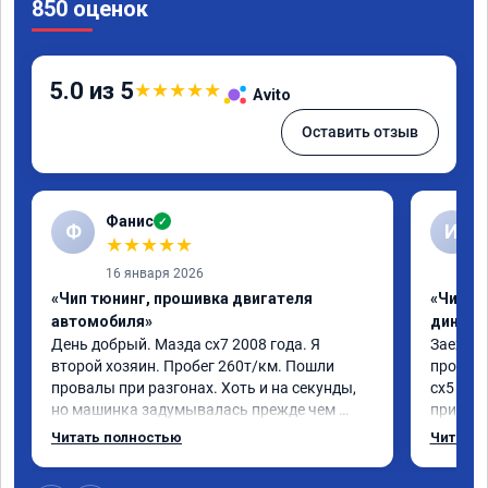
850 оценок
5.0 из 5
★
★
★
★
★
Avito
Оставить отзыв
Фанис
✓
Ф
И
★
★
★
★
★
16 января 2026
«Чип тюнинг, прошивка двигателя
«Чип тю
автомобиля»
диност
День добрый. Мазда сх7 2008 года. Я 
Заехал 
второй хозяин. Пробег 260т/км. Пошли 
прошить
провалы при разгонах. Хоть и на секунды, 
сх5 2.0л
но машинка задумывалась прежде чем 
приятно
разогнаться. Года 4 назад удалял 
педаль 
Читать полностью
Читать 
катализаторы без перепрошивок. Никаких 
ли, раз
ошибок не было. Но пообщавшись с 
не изме