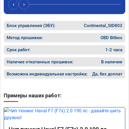
людьми, решил всё таки сделать 
данную 
‹
›
перепрошивку. Увидел в авито ваше 
исправе
объявление и решил обратиться к вам за 
вреда э
помощью. Ребята приветливые, сразу взяли 
Блок управления (ЭБУ):
в работу. Знают своё дело. По времени 1,5 
Continental_SID803
часа длилась процедура. Цена конечно 
отличается от заявленной. Но результатом 
Метод прошивки:
OBD Bitbox
я доволен. Машинка не едет, а летит прям. 
Парням благодарность!!!!
Срок работ:
1-2 часа
Наличие откатанных прошивок:
В наличии
Возможна индивидуальная настройка:
Да, без доплат
Примеры наших работ: