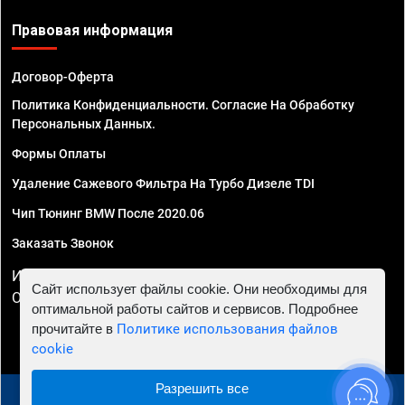
Правовая информация
Договор-Оферта
Политика Конфиденциальности. Согласие На Обработку
Персональных Данных.
Формы Оплаты
Удаление Сажевого Фильтра На Турбо Дизеле TDI
Чип Тюнинг BMW После 2020.06
Заказать Звонок
ИП Смирнов Георгий Павлович. ИНН 781302555843,
Сайт использует файлы cookie. Они необходимы для
ОГРНИП 324470400032610
оптимальной работы сайтов и сервисов. Подробнее
прочитайте в
Политике использования файлов
cookie
Разрешить все
© 2010 - 2026 Чип тюнинг в Нижнем Новгороде -