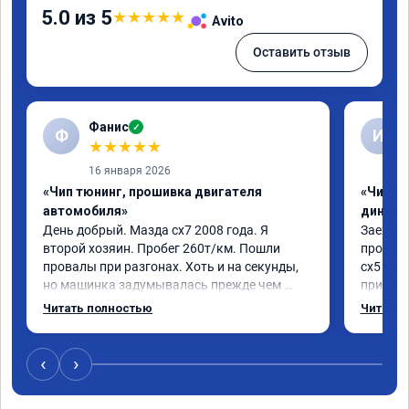
5.0 из 5
★
★
★
★
★
Avito
Оставить отзыв
Фанис
✓
Ф
И
★
★
★
★
★
16 января 2026
«Чип тюнинг, прошивка двигателя
«Чип тю
автомобиля»
диност
День добрый. Мазда сх7 2008 года. Я 
Заехал 
второй хозяин. Пробег 260т/км. Пошли 
прошить
провалы при разгонах. Хоть и на секунды, 
сх5 2.0л
но машинка задумывалась прежде чем 
приятно
разогнаться. Года 4 назад удалял 
педаль 
Читать полностью
Читать 
катализаторы без перепрошивок. Никаких 
ли, раз
ошибок не было. Но пообщавшись с 
не изме
людьми, решил всё таки сделать 
данную 
‹
›
перепрошивку. Увидел в авито ваше 
исправе
объявление и решил обратиться к вам за 
вреда э