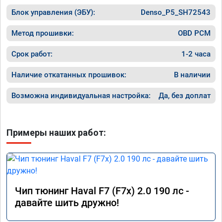
помощью. Ребята приветливые, сразу взяли 
Блок управления (ЭБУ):
в работу. Знают своё дело. По времени 1,5 
Denso_P5_SH72543
часа длилась процедура. Цена конечно 
отличается от заявленной. Но результатом 
Метод прошивки:
OBD PCM
я доволен. Машинка не едет, а летит прям. 
Парням благодарность!!!!
Срок работ:
1-2 часа
Наличие откатанных прошивок:
В наличии
Возможна индивидуальная настройка:
Да, без доплат
Примеры наших работ:
Чип тюнинг Haval F7 (F7x) 2.0 190 лс -
давайте шить дружно!