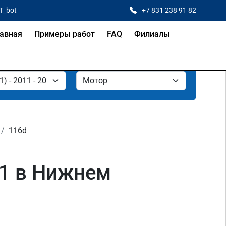
T_bot
+7 831 238 91 82
авная
Примеры работ
FAQ
Филиалы
116d
21 в Нижнем