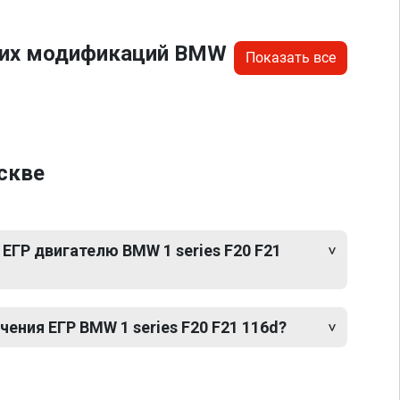
угих модификаций BMW
Показать все
скве
ЕГР двигателю BMW 1 series F20 F21
ния ЕГР BMW 1 series F20 F21 116d?