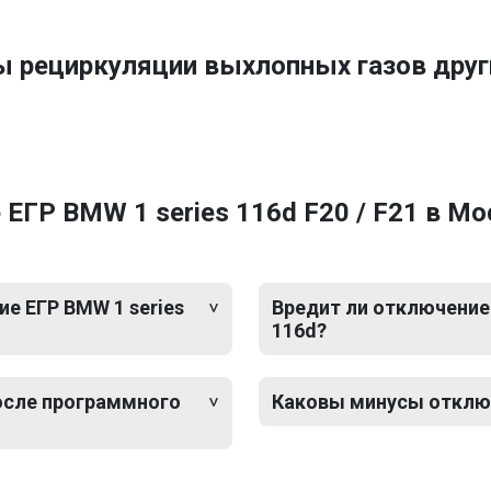
ы рециркуляции выхлопных газов др
ЕГР BMW 1 series 116d F20 / F21 в Мо
е ЕГР BMW 1 series
Вредит ли отключение 
116d?
после программного
Каковы минусы отключе