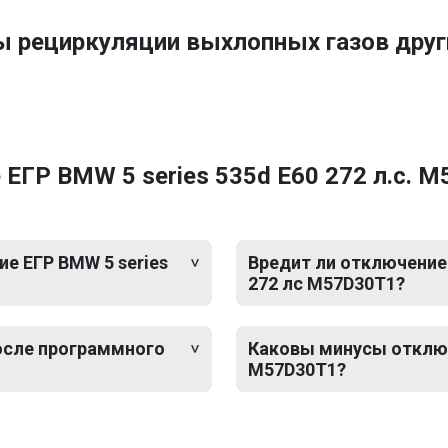
ы рециркуляции выхлопных газов др
ЕГР BMW 5 series 535d E60 272 л.с. 
е ЕГР BMW 5 series
Вредит ли отключение 
272 лс M57D30T1?
после программного
Каковы минусы отключе
M57D30T1?