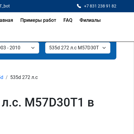
T_bot
+7 831 238 91 82
авная
Примеры работ
FAQ
Филиалы
5d
535d 272 л.с
 л.с. M57D30T1 в