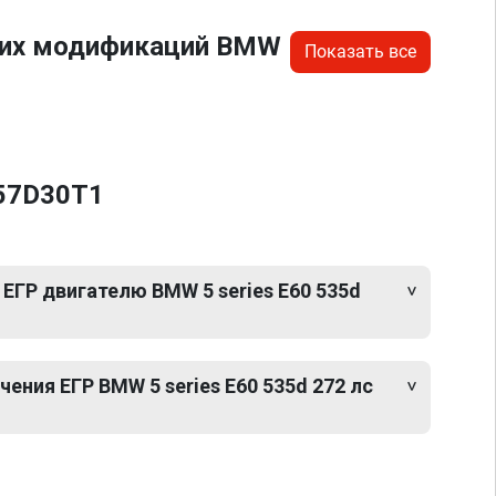
угих модификаций BMW
Показать все
M57D30T1
ЕГР двигателю BMW 5 series E60 535d
ния ЕГР BMW 5 series E60 535d 272 лс