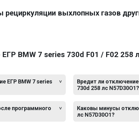
ы рециркуляции выхлопных газов др
ГР BMW 7 series 730d F01 / F02 258 
е ЕГР BMW 7 series
Вредит ли отключение 
730d 258 лс N57D30O1?
после программного
Каковы минусы отключе
лс N57D30O1?