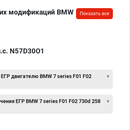
угих модификаций BMW
Показать все
л.с. N57D30O1
ЕГР двигателю BMW 7 series F01 F02
ния ЕГР BMW 7 series F01 F02 730d 258