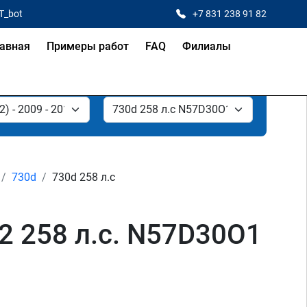
T_bot
+7 831 238 91 82
авная
Примеры работ
FAQ
Филиалы
730d
730d 258 л.с
2 258 л.с. N57D30O1