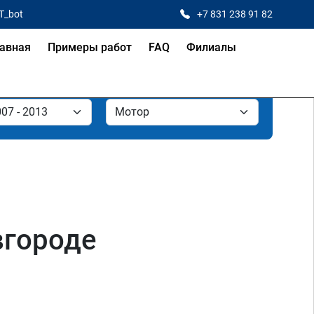
T_bot
+7 831 238 91 82
авная
Примеры работ
FAQ
Филиалы
вгороде