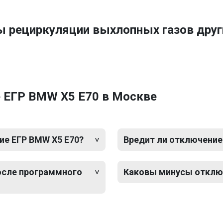
ы рециркуляции выхлопных газов др
 ЕГР BMW X5 E70 в Москве
е ЕГР BMW X5 E70?
Вредит ли отключение
после программного
Каковы минусы отключ