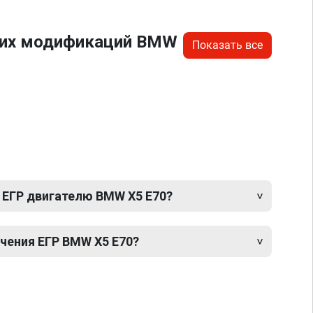
угих модификаций BMW
Показать все
 ЕГР двигателю BMW X5 E70?
ения ЕГР BMW X5 E70?