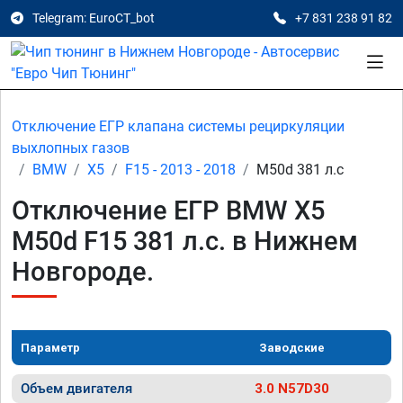
Telegram: EuroCT_bot
+7 831 238 91 82
Отключение ЕГР клапана системы рециркуляции
выхлопных газов
BMW
X5
F15 - 2013 - 2018
M50d 381 л.с
Отключение ЕГР BMW X5
M50d F15 381 л.с. в Нижнем
Новгороде.
Параметр
Заводские
Объем двигателя
3.0 N57D30