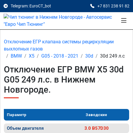
Telegram: EuroCT_bot
+7 831 238 91 82
Отключение ЕГР клапана системы рециркуляции
выхлопных газов
BMW
X5
G05 - 2018 - 2021
30d
30d 249 л.с
Отключение ЕГР BMW X5 30d
G05 249 л.с. в Нижнем
Новгороде.
Параметр
Заводские
Объем двигателя
3.0 B57D30