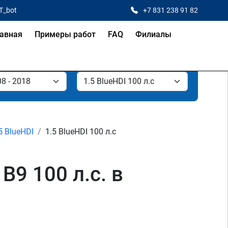
T_bot
+7 831 238 91 82
авная
Примеры работ
FAQ
Филиалы
5 BlueHDI
1.5 BlueHDI 100 л.с
B9 100 л.с. в