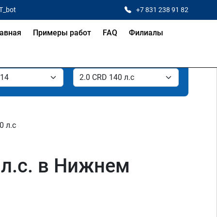
T_bot
+7 831 238 91 82
авная
Примеры работ
FAQ
Филиалы
0 л.с
 л.с. в Нижнем