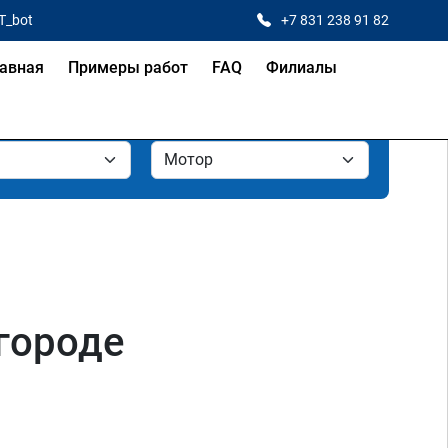
T_bot
+7 831 238 91 82
авная
Примеры работ
FAQ
Филиалы
городе