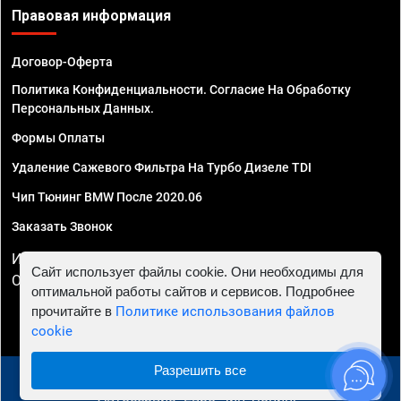
Правовая информация
Договор-Оферта
Политика Конфиденциальности. Согласие На Обработку
Персональных Данных.
Формы Оплаты
Удаление Сажевого Фильтра На Турбо Дизеле TDI
Чип Тюнинг BMW После 2020.06
Заказать Звонок
ИП Смирнов Георгий Павлович. ИНН 781302555843,
Сайт использует файлы cookie. Они необходимы для
ОГРНИП 324470400032610
оптимальной работы сайтов и сервисов. Подробнее
прочитайте в
Политике использования файлов
cookie
Разрешить все
© 2010 - 2026 Чип тюнинг в Нижнем Новгороде -
Автосервис "Евро Чип Тюнинг"