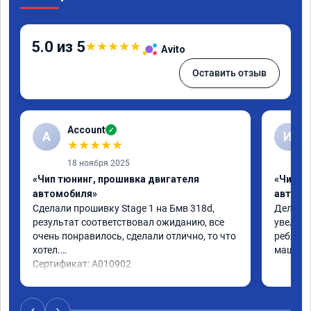
5.0 из 5
★
★
★
★
★
Avito
Оставить отзыв
Account
✓
A
И
★
★
★
★
★
18 ноября 2025
«Чип тюнинг, прошивка двигателя
«Чип т
автомобиля»
автомо
Сделали прошивку Stage 1 на Бмв 318d, 
Делали 
результат соответствовал ожиданию, все 
увеличе
очень понравилось, сделали отлично, то что 
ребята 
хотел.

машина 
Сертификат: A010902
‹
›