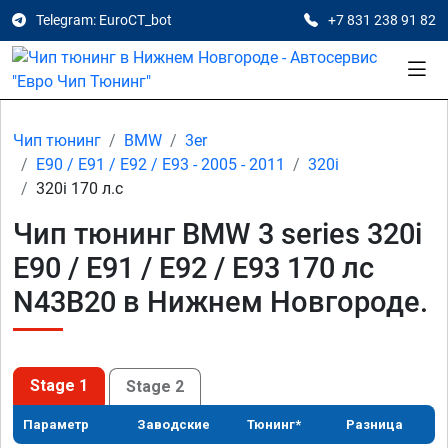
Telegram: EuroCT_bot
+7 831 238 91 82
Чип тюнинг
BMW
3er
E90 / E91 / E92 / E93 - 2005 - 2011
320i
320i 170 л.с
Чип тюнинг BMW 3 series 320i
E90 / E91 / E92 / E93 170 лс
N43B20 в Нижнем Новгороде.
Stage 1
Stage 2
Параметр
Заводские
Тюнинг*
Разница