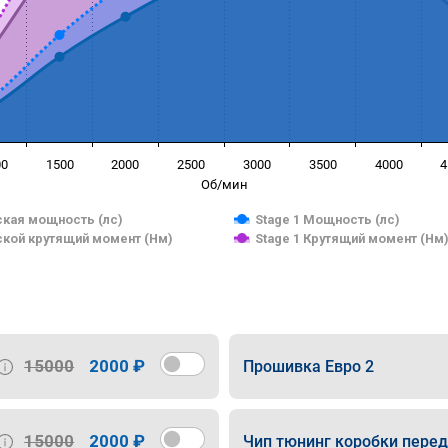
00
1500
2000
2500
3000
3500
4000
4
Об/мин
кая мощность (лс)
Stage 1 Мощность (лс)
кой крутящий момент (Нм)
Stage 1 Крутящий момент (Нм
15000
2000 ₽
Прошивка Евро 2
15000
2000 ₽
Чип тюнинг коробки пере