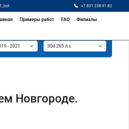
T_bot
+7 831 238 91 82
авная
Примеры работ
FAQ
Филиалы
ем Новгороде.