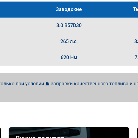
Заводские
Т
3.0 B57D30
265 л.с.
3
620 Нм
7
олько при условии ⛽ заправки качественного топлива и н