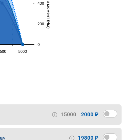
Крутящий момент (Нм)
400
200
0
500
5000
)
15000
2000 ₽
19800 ₽
дач