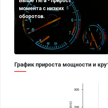
Выше тяга - прирост
момента с низких
оборотов.
График прироста мощности и кр
300
200