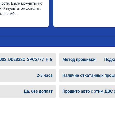
ости. Были моменты, но 
х. Результатом доволен, 
, спасибо.
002_DDE832C_SPC5777_F_G
Метод прошивки:
Подкл
2-3 часа
Наличие откатанных прош
Да, без доплат
Прошито авто с этим ДВС (