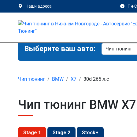
Наши адреса
Пн-Сб
Выберите ваш авто:
Чип тюнинг
BMW
X7
30d 265 л.с
Чип тюнинг BMW X7 
Stage 1
Stage 2
Stock+