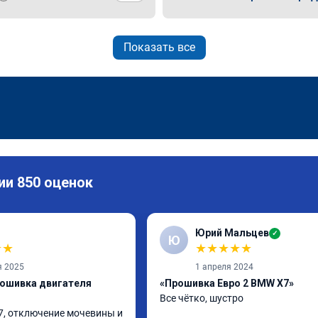
Показать все
ии 850 оценок
Юрий Мальцев
✓
Ю
★
★
★
★
★
★
★
я 2025
1 апреля 2024
рошивка двигателя
«Прошивка Евро 2 BMW X7»
Все чётко, шустро
7, отключение мочевины и 