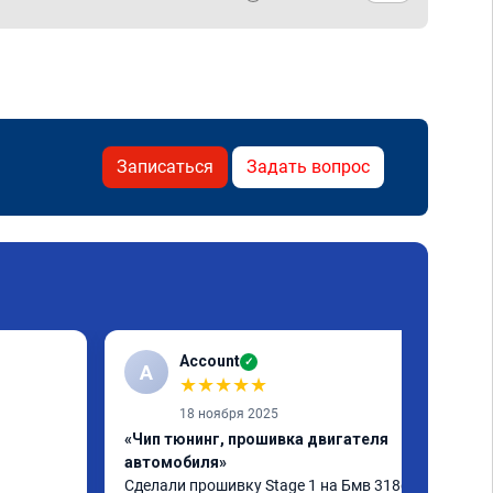
Записаться
Задать вопрос
Account
✓
A
★
★
★
★
★
18 ноября 2025
«Чип тюнинг, прошивка двигателя
автомобиля»
Сделали прошивку Stage 1 на Бмв 318d, 