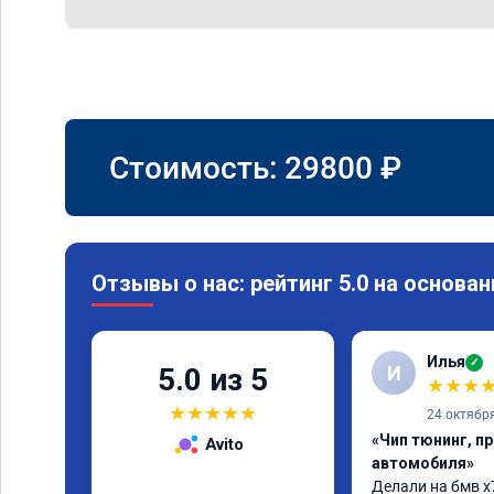
Стоимость:
29800
₽
Отзывы о нас: рейтинг 5.0 на основан
Илья
✓
И
5.0 из 5
★
★
★
★
★
★
★
★
24 октябр
«Чип тюнинг, п
Avito
автомобиля»
Делали на бмв х