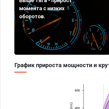
Выше тяга - прирост
момента с низких
оборотов.
График прироста мощности и кр
600
400