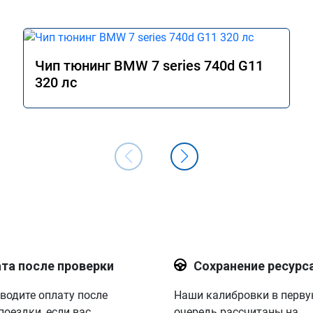
Чип тюнинг BMW 7 series 740d G11
320 лс
та после проверки
Сохранение ресурс
водите оплату после
Наши калибровки в перв
поездки, если вас
очередь рассчитаны на