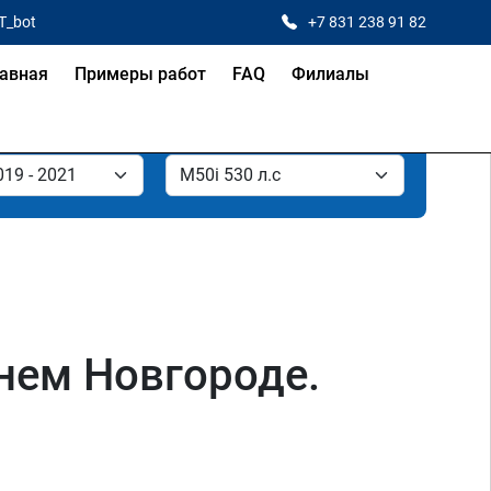
T_bot
+7 831 238 91 82
авная
Примеры работ
FAQ
Филиалы
нем Новгороде.