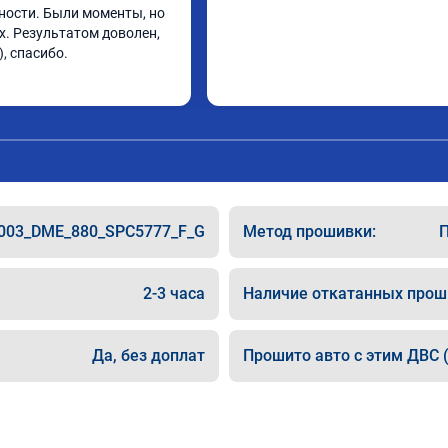
ости. Были моменты, но 
х. Результатом доволен, 
, спасибо.
003_DME_880_SPC5777_F_G
Метод прошивки:
П
2-3 часа
Наличие откатанных прош
Да, без доплат
Прошито авто с этим ДВС (