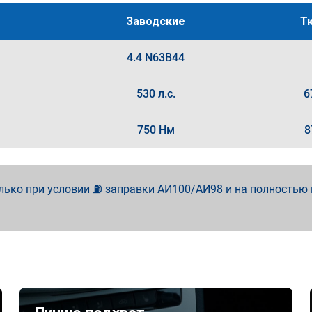
Заводские
Т
4.4 N63B44
530 л.с.
6
750 Нм
8
лько при условии ⛽ заправки АИ100/АИ98 и на полностью