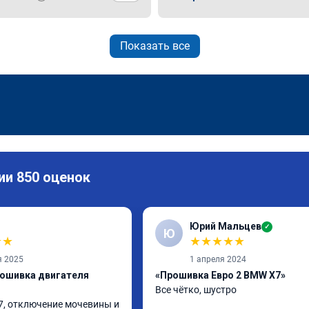
Показать все
ии 850 оценок
Юрий Мальцев
✓
Ю
★
★
★
★
★
★
★
я 2025
1 апреля 2024
рошивка двигателя
«Прошивка Евро 2 BMW X7»
Все чётко, шустро
7, отключение мочевины и 