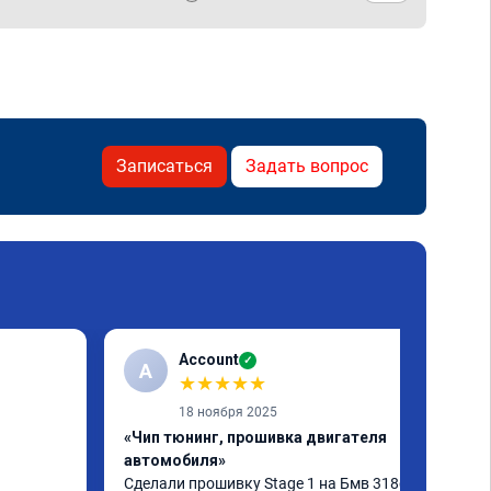
Записаться
Задать вопрос
Account
✓
A
★
★
★
★
★
18 ноября 2025
«Чип тюнинг, прошивка двигателя
автомобиля»
Сделали прошивку Stage 1 на Бмв 318d, 