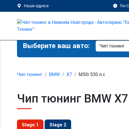
Наши адреса
Пн-Сб
Выберите ваш авто:
Чип тюнинг
BMW
X7
M50i 530 л.с
Чип тюнинг BMW X7 
Stage 1
Stage 2