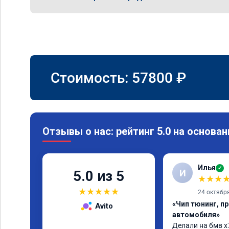
Стоимость:
57800
₽
Отзывы о нас: рейтинг 5.0 на основан
Илья
✓
И
5.0 из 5
★
★
★
★
★
★
★
★
24 октябр
«Чип тюнинг, п
Avito
автомобиля»
Делали на бмв х