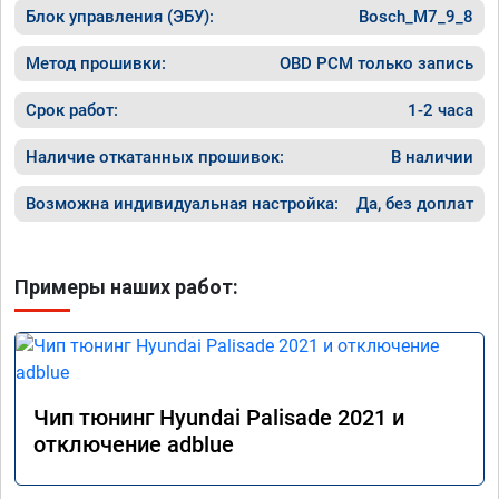
Блок управления (ЭБУ):
Bosch_M7_9_8
Машина 
ничего 
оживлен
Метод прошивки:
OBD PCM только запись
сразу.

В общем
Срок работ:
1-2 часа
пути!
Наличие откатанных прошивок:
В наличии
Возможна индивидуальная настройка:
Да, без доплат
Примеры наших работ:
Чип тюнинг Hyundai Palisade 2021 и
отключение adblue