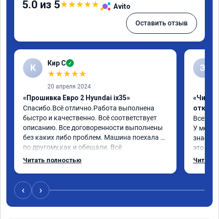
5.0 из 5
★
★
★
★
★
Avito
Оставить отзыв
Кир С
✓
К
Э
★
★
★
★
★
20 апреля 2024
«Прошивка Евро 2 Hyundai ix35»
«Чип тю
Спасибо.Всё отлично.Работа выполнена 
отключ
быстро и качественно. Всё соответствует 
Всех пр
описанию. Все договоренности выполнены 
У меня H
без каких либо проблем. Машина поехала 
знает чт
по другому,как и обещали. Всё 
это кла
понравилось. Рекомендую данную 
газов, 
Читать полностью
Читать 
компанию.
фильтр 
Обратил
эти сист
‹
›
Хорошие
как дог
дали гар