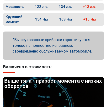
Мощность
122 л.с.
134 л.с.
+12 л.с.
Крутящий
154 Нм
169 Нм
+15 Нм
момент
Вышеуказанные прибавки гарантируются
только на полностью исправном,
своевременно обслуживаемом автомобиле.
Включено в стоимость:
Выше тяга - прирост момента с низких
оборотов.