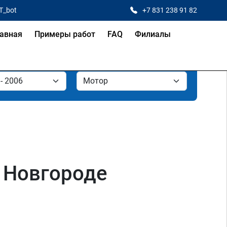
T_bot
+7 831 238 91 82
авная
Примеры работ
FAQ
Филиалы
м Новгороде