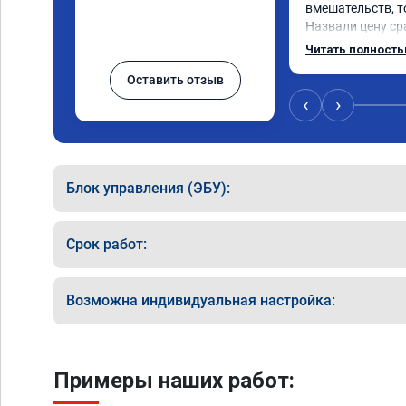
вмешательств, т
Назвали цену сра
окончании работ
Читать полност
Александр профи
Оставить отзыв
ответил на все м
качественно сде
‹
›
большое и процв
Блок управления (ЭБУ):
Срок работ:
Возможна индивидуальная настройка:
Примеры наших работ: