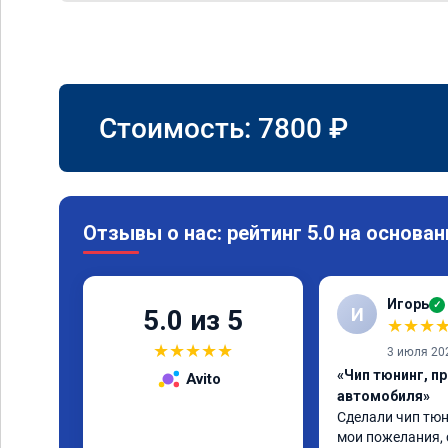
Стоимость:
7800
₽
Отзывы о нас: рейтинг 5.0 на основан
Игорь
✓
И
5.0 из 5
★
★
★
★
★
★
★
★
3 июля 20
«Чип тюнинг, п
Avito
автомобиля»
Сделали чип тюни
мои пожелания, 