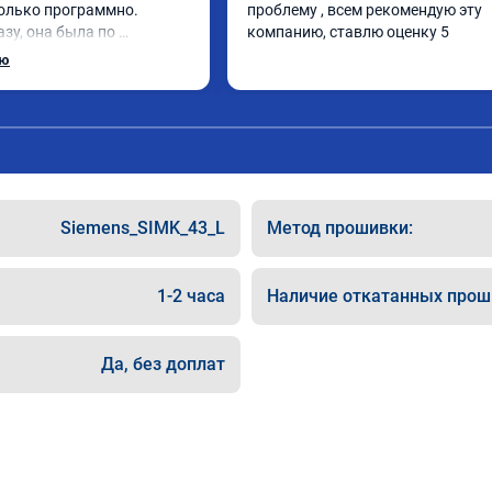
олько программно. 
проблему , всем рекомендую эту 
зу, она была по 
компанию, ставлю оценку 5
 без изменений. 
ью
 своего дела, спокойно 
ои вопросы и 
лал работу. Спасибо 
етания сервису!!!
Siemens_SIMK_43_L
Метод прошивки:
1-2 часа
Наличие откатанных прош
Да, без доплат