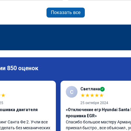
Показать все
ии 850 оценок
Светлана
✓
С
★
★
★
★
★
★
★
25
25 октября 2024
рошивка двигателя
«Отключение егр Hyundai Santa 
прошивка EGR»
нг Санта Фе 2. Учли все 
Спасибо большое мастеру Арману 
сделать без механических 
приехал быстро , все объяснил , у