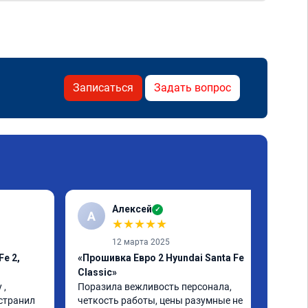
Записаться
Задать вопрос
Алексей
✓
А
★
★
★
★
★
12 марта 2025
Fe 2,
«Прошивка Евро 2 Hyundai Santa Fe
Classic»
, 
Поразила вежливость персонала, 
странил 
четкость работы, цены разумные не 