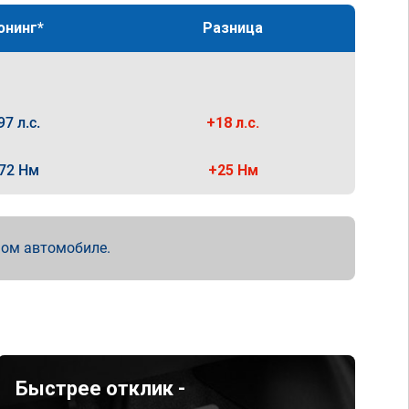
юнинг*
Разница
97 л.с.
+18 л.с.
72 Нм
+25 Нм
мом автомобиле.
Быстрее отклик -