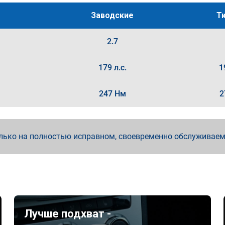
Заводские
Т
2.7
179 л.с.
1
247 Нм
2
лько на полностью исправном, своевременно обслуживае
Лучше подхват -