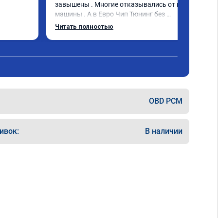
завышены . Многие отказывались от моей 
машины . А в Евро Чип Тюнинг без 
проблем прошили мою машину. 
Читать полностью
Обращайтесь не пожалеете!
OBD PCM
ивок:
В наличии