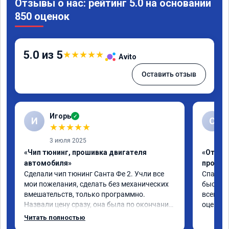
Отзывы о нас: рейтинг 5.0 на основании
850 оценок
5.0 из 5
★
★
★
★
★
Avito
Оставить отзыв
Игорь
✓
И
С
★
★
★
★
★
3 июля 2025
«Чип тюнинг, прошивка двигателя
«Отключ
автомобиля»
прошив
Сделали чип тюнинг Санта Фе 2. Учли все 
Спасибо
мои пожелания, сделать без механических 
быстро ,
вмешательств, только программно. 
всем ре
Назвали цену сразу, она была по окончании 
оценку 
работ без изменений. Александр профи 
Читать полностью
своего дела, спокойно ответил на все мои 