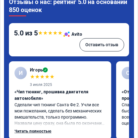
Отзывы о нас: рейтинг 5.0 на основании
850 оценок
5.0 из 5
★
★
★
★
★
Avito
Оставить отзыв
Игорь
✓
И
С
★
★
★
★
★
3 июля 2025
«Чип тюнинг, прошивка двигателя
«Отключ
автомобиля»
прошив
Сделали чип тюнинг Санта Фе 2. Учли все 
Спасибо
мои пожелания, сделать без механических 
быстро ,
вмешательств, только программно. 
всем ре
Назвали цену сразу, она была по окончании 
оценку 
работ без изменений. Александр профи 
Читать полностью
своего дела, спокойно ответил на все мои 