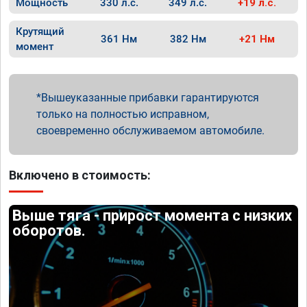
Мощность
330 л.с.
349 л.с.
+19 л.с.
Крутящий
361 Нм
382 Нм
+21 Нм
момент
Вышеуказанные прибавки гарантируются
только на полностью исправном,
своевременно обслуживаемом автомобиле.
Включено в стоимость:
Выше тяга - прирост момента с низких
оборотов.