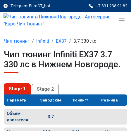
Telegram: EuroCT_bot
+7 831 238 91 82
Чип тюнинг
Infiniti
EX37
3.7 330 л.с
Чип тюнинг Infiniti EX37 3.7
330 лс в Нижнем Новгороде.
Stage 1
Stage 2
Параметр
Заводские
Тюнинг*
Разница
Объем
3.7
двигателя