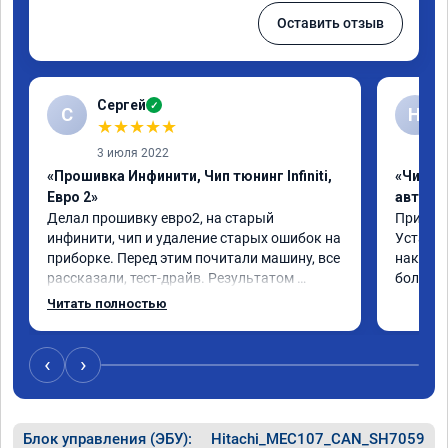
Оставить отзыв
Сергей
✓
С
Н
★
★
★
★
★
3 июля 2022
«Прошивка Инфинити, Чип тюнинг Infiniti,
«Чип т
Евро 2»
автомо
Делал прошивку евро2, на старый 
Приехал 
инфинити, чип и удаление старых ошибок на 
Установ
приборке. Перед этим почитали машину, все 
накат п
рассказали, тест-драйв. Результатом 
большое
доволен, расход упал, машина стала еще 
Читать полностью
чуть бодрее)
‹
›
Блок управления (ЭБУ):
Hitachi_MEC107_CAN_SH7059