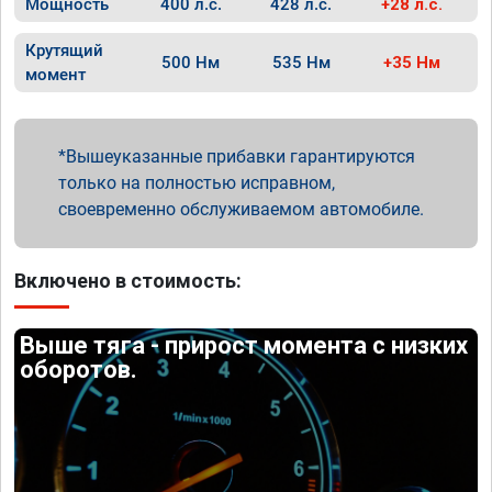
Мощность
400 л.с.
428 л.с.
+28 л.с.
Крутящий
500 Нм
535 Нм
+35 Нм
момент
Вышеуказанные прибавки гарантируются
только на полностью исправном,
своевременно обслуживаемом автомобиле.
Включено в стоимость:
Выше тяга - прирост момента с низких
оборотов.