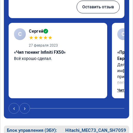
Оставить отзыв
Сергей
✓
С
С
★
★
★
★
★
27 февраля 2023
«Чип тюнинг Infiniti FX50»
«Прошив
Всё хорошо сделал.
Евро 2»
Делал п
инфинит
приборк
рассказ
доволен
Читать 
чуть бо
‹
›
Блок управления (ЭБУ):
Hitachi_MEC73_CAN_SH7059