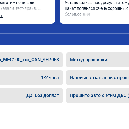
ред этим почитали 
Установили за час , результатом д
казали, тест-драйв. 
накат появился очень хороший, с
лен, расход упал, 
большое 👍🤝
ью
е чуть бодрее)
hi_MEC100_xxx_CAN_SH7058
Метод прошивки:
1-2 часа
Наличие откатанных прош
Да, без доплат
Прошито авто с этим ДВС (