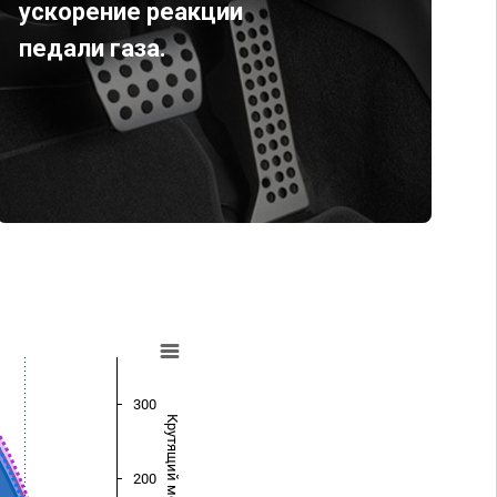
ускорение реакции
педали газа.
300
Крутящий момент (Нм)
200