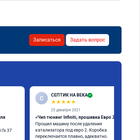
Записаться
Задать вопрос
СЕПТИК НА ВЕКА
✓
С
★
★
★
★
★
25 декабря 2021
еля
«Чип тюнинг Infiniti, прошивка Евро 2»
Прошил машину после удаления 
катализатора под евро 2. Коробка 
fx 37 
переключается плавно, адекватно. 