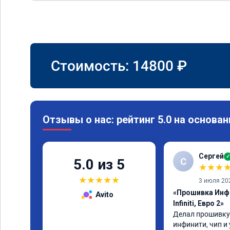
Стоимость:
14800
₽
Отзывы о нас: рейтинг 5.0 на основан
Сергей
✓
С
5.0 из 5
★
★
★
★
★
★
★
★
3 июля 20
«Прошивка Инфи
Avito
Infiniti, Евро 2»
Делал прошивку 
инфинити, чип и