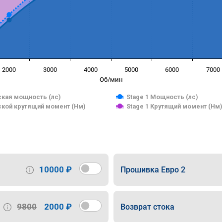
2000
3000
4000
5000
6000
7000
Об/мин
кая мощность (лс)
Stage 1 Мощность (лс)
кой крутящий момент (Нм)
Stage 1 Крутящий момент (Нм
10000 ₽
Прошивка Евро 2
9800
2000 ₽
Возврат стока