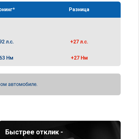
юнинг*
Разница
92 л.с.
+27 л.с.
63 Нм
+27 Нм
мом автомобиле.
Быстрее отклик -