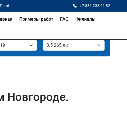
T_bot
+7 831 238 91 82
авная
Примеры работ
FAQ
Филиалы
ем Новгороде.