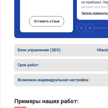
на приборке. Пе
машину, все расс
Результатом дово
Читать полност
машина стала ещ
Оставить отзыв
‹
›
Блок управления (ЭБУ):
Hitac
Срок работ:
Возможна индивидуальная настройка:
Примеры наших работ: