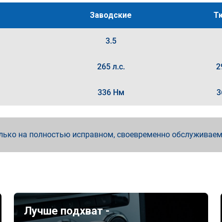
Заводские
Т
3.5
265 л.с.
2
336 Нм
3
лько на полностью исправном, своевременно обслуживае
Лучше подхват -