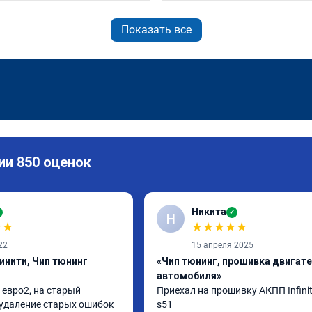
Показать все
ии 850 оценок
Никита
✓
Н
★
★
★
★
★
★
★
22
15 апреля 2025
нити, Чип тюнинг
«Чип тюнинг, прошивка двигат
автомобиля»
евро2, на старый 
Приехал на прошивку АКПП Infiniti 
 удаление старых ошибок 
s51
