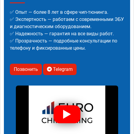
✅ Опыт — более 8 лет в сфере чип-тюнинга.
✅ Экспертность — работаем с современными ЭБУ
и диагностическим оборудованием.
✅ Надежность — гарантия на все виды работ.
✅ Прозрачность — подробные консультации по
телефону и фиксированные цены.
Позвонить
Telegram