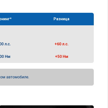
юнинг*
Разница
00 л.с.
+60 л.с.
00 Нм
+50 Нм
мом автомобиле.