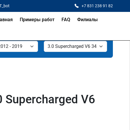
T_bot
+7 831 238 91 82
авная
Примеры работ
FAQ
Филиалы
0 Supercharged V6