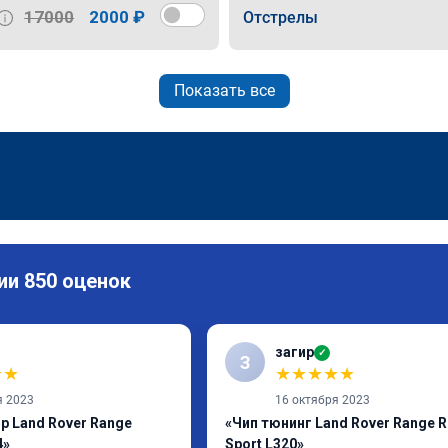
17000
2000 ₽
Отстрелы
Показать все
ии 850 оценок
загир
✓
З
★
★
★
★
★
★
★
я 2023
16 октября 2023
р Land Rover Range
«Чип тюнинг Land Rover Range R
4»
Sport L320»