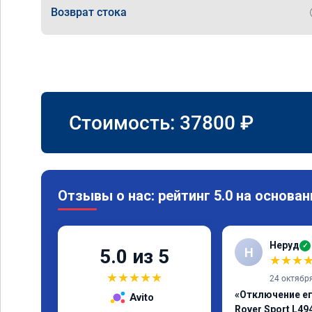
Возврат стока
Стоимость:
37800
₽
Отзывы о нас: рейтинг 5.0 на основан
Неруд
✓
Н
5.0 из 5
★
★
★
★
★
★
★
★
24 октябр
«Отключение ег
Avito
Rover Sport L49