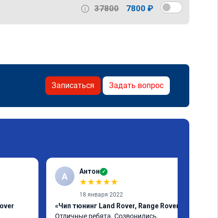
37800
7800 ₽
Записаться
Задать вопрос
Антон
✓
А
★
★
★
★
★
18 января 2022
over
«Чип тюнинг Land Rover, Range Rover»
Отличные ребята. Созвонились, 