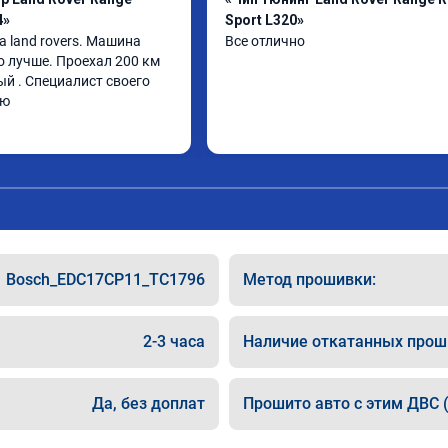
4»
Sport L320»
 land rovers. Машина 
Все отлично
о лучше. Проехал 200 км 
й . Специалист своего 
ую
Bosch_EDC17CP11_TC1796
Метод прошивки:
2-3 часа
Наличие откатанных прош
Да, без доплат
Прошито авто с этим ДВС (