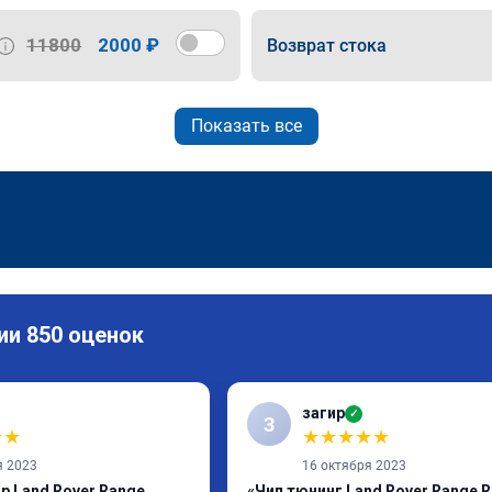
11800
2000 ₽
Возврат стока
Показать все
ии 850 оценок
загир
✓
З
★
★
★
★
★
★
★
я 2023
16 октября 2023
р Land Rover Range
«Чип тюнинг Land Rover Range R