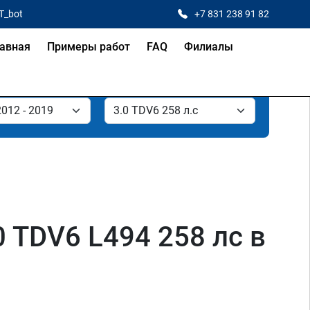
T_bot
+7 831 238 91 82
авная
Примеры работ
FAQ
Филиалы
0 TDV6 L494 258 лс в