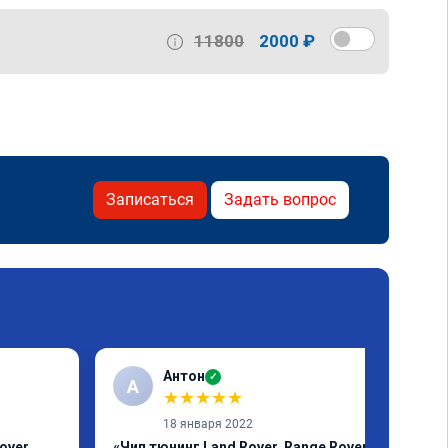
11800
2000 ₽
Записаться
Задать вопрос
Антон
✓
А
★
★
★
★
★
18 января 2022
over
«Чип тюнинг Land Rover, Range Rover»