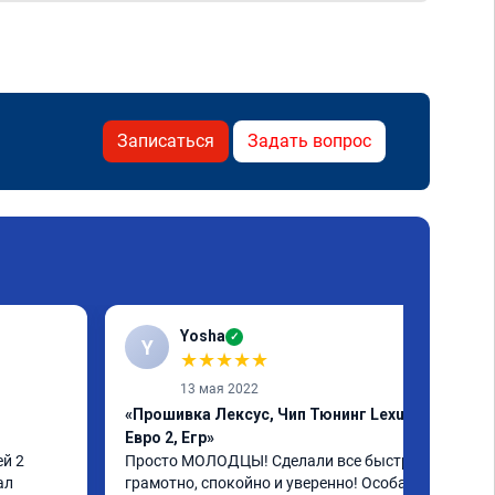
Записаться
Задать вопрос
Yosha
✓
Y
★
★
★
★
★
13 мая 2022
«Прошивка Лексус, Чип Тюнинг Lexus,
Евро 2, Егр»
й 2 
Просто МОЛОДЦЫ! Сделали все быстро, 
л 
грамотно, спокойно и уверенно! Особая 