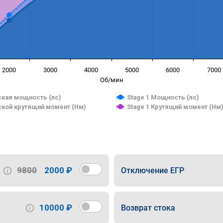
2000
3000
4000
5000
6000
7000
Об/мин
кая мощность (лс)
Stage 1 Мощность (лс)
кой крутящий момент (Нм)
Stage 1 Крутящий момент (Нм
9800
2000 ₽
Отключение ЕГР
10000 ₽
Возврат стока