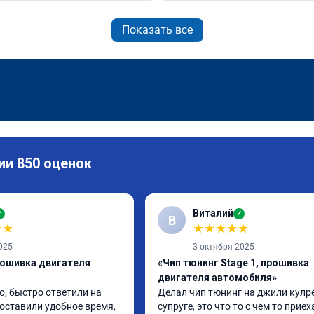
Показать все
ии 850 оценок
Виталий
✓
✓
В
★
★
★
★
★
★
★
025
3 октября 2025
рошивка двигателя
«Чип тюнинг Stage 1, прошивка
двигателя автомобиля»
, быстро ответили на 
Делал чип тюнинг на джили кулре
оставили удобное время, 
супруге, это что то с чем то приеха