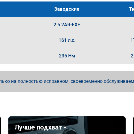
Заводские
Т
2.5 2AR-FXE
161 л.с.
1
235 Нм
2
лько на полностью исправном, своевременно обслуживае
Лучше подхват -