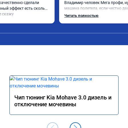
качественно сделали 
Владимир человек Мега профи, ну
чный эффект есть сколько 
машина полетела, если честно да
е скажу
страшно было, спасибо огромное. 
Читать полностью
одно сделал чип на лексус рх2 не 
попробовал еще пока испытали п
только супругину, она в восторге.
Чип тюнинг Kia Mohave 3.0 дизель и
отключение мочевины