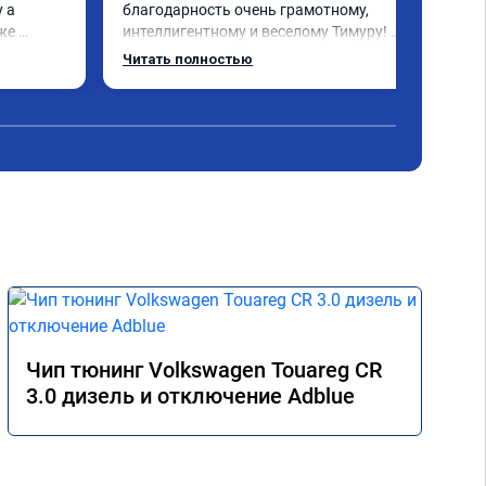
 а 
благодарность очень грамотному, 
же 
интеллигентному и веселому Тимуру! 
Ну и за 
Ребята профессионалы! Lexus GX-460 
Читать полностью
зажил новой жизнью! СПАСИБО!!!
ока 
Чип тюнинг Volkswagen Touareg CR
3.0 дизель и отключение Adblue