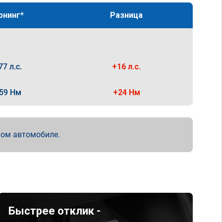
юнинг*
Разница
77 л.с.
+16 л.с.
59 Нм
+24 Нм
мом автомобиле.
Быстрее отклик -