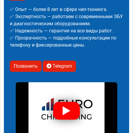
✅ Опыт — более 8 лет в сфере чип-тюнинга.
✅ Экспертность — работаем с современными ЭБУ
и диагностическим оборудованием.
✅ Надежность — гарантия на все виды работ.
✅ Прозрачность — подробные консультации по
телефону и фиксированные цены.
Позвонить
Telegram