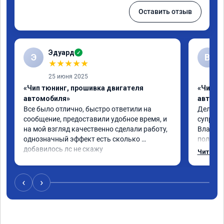
Оставить отзыв
Эдуард
✓
Э
В
★
★
★
★
★
25 июня 2025
«Чип тюнинг, прошивка двигателя
«Чип тю
автомобиля»
автомо
Все было отлично, быстро ответили на 
Делал ч
сообщение, предоставили удобное время, и 
супруге,
на мой взгляд качественно сделали работу, 
Владими
однозначный эффект есть сколько 
полетел
добавилось лс не скажу
спасибо
Читать 
на лекс
испытал
восторг
‹
›