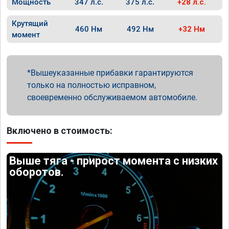
Мощность
347 л.с.
375 л.с.
+28 л.с.
Крутящий
460 Нм
492 Нм
+32 Нм
момент
Вышеуказанные прибавки гарантируются
только на полностью исправном,
своевременно обслуживаемом автомобиле.
Включено в стоимость:
Выше тяга - прирост момента с низких
оборотов.