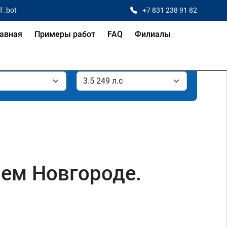
T_bot
+7 831 238 91 82
авная
Примеры работ
FAQ
Филиалы
нем Новгороде.