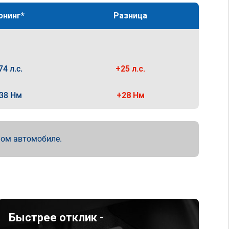
юнинг*
Разница
74 л.с.
+25 л.с.
38 Нм
+28 Нм
мом автомобиле.
Быстрее отклик -