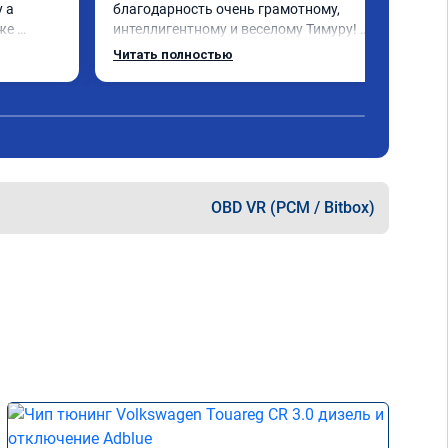
 а 
благодарность очень грамотному, 
же 
интеллигентному и веселому Тимуру! 
Ну и за 
Ребята профессионалы! Lexus GX-460 
Читать полностью
зажил новой жизнью! СПАСИБО!!!
ока 
OBD VR (PCM / Bitbox)