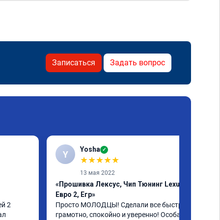
Записаться
Задать вопрос
Yosha
✓
Y
★
★
★
★
★
13 мая 2022
«Прошивка Лексус, Чип Тюнинг Lexus,
Евро 2, Егр»
й 2 
Просто МОЛОДЦЫ! Сделали все быстро, 
л 
грамотно, спокойно и уверенно! Особая 