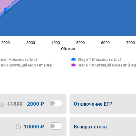
2000
3000
4000
5000
6000
7000
Об/мин
кая мощность (лс)
Stage 1 Мощность (лс)
кой крутящий момент (Нм)
Stage 1 Крутящий момент (Нм
11800
2000 ₽
Отключение ЕГР
10000 ₽
Возврат стока