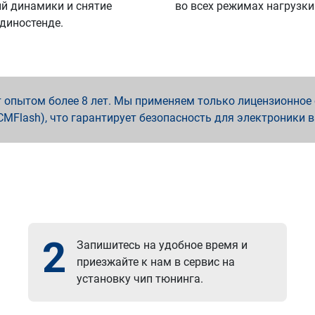
й динамики и снятие
во всех режимах нагрузки
 диностенде.
опытом более 8 лет. Мы применяем только лицензионное о
x, PCMFlash), что гарантирует безопасность для электроники 
2
Запишитесь на удобное время и
приезжайте к нам в сервис на
установку чип тюнинга.