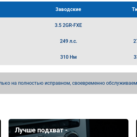
Заводские
Т
3.5 2GR-FXE
249 л.с.
2
310 Нм
3
лько на полностью исправном, своевременно обслуживае
Лучше подхват -