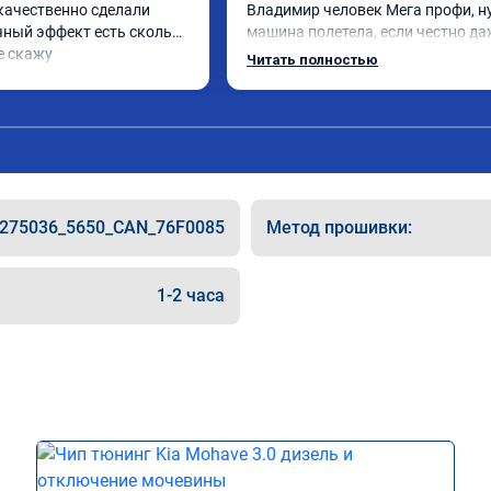
качественно сделали 
Владимир человек Мега профи, ну
чный эффект есть сколько 
машина полетела, если честно да
е скажу
страшно было, спасибо огромное. 
Читать полностью
одно сделал чип на лексус рх2 не 
попробовал еще пока испытали п
только супругину, она в восторге.
_275036_5650_CAN_76F0085
Метод прошивки:
1-2 часа