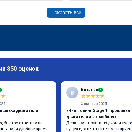
Показать все
ии 850 оценок
Виталий
✓
✓
В
★
★
★
★
★
★
★
025
3 октября 2025
рошивка двигателя
«Чип тюнинг Stage 1, прошивка
двигателя автомобиля»
, быстро ответили на 
Делал чип тюнинг на джили кулре
оставили удобное время, 
супруге, это что то с чем то приеха