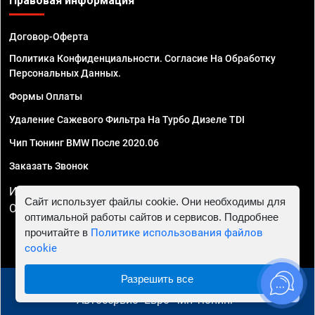
Правовая информация
Договор-Оферта
Политика Конфиденциальности. Согласие На Обработку
Персональных Данных.
Формы Оплаты
Удаление Сажевого Фильтра На Турбо Дизеле TDI
Чип Тюнинг BMW После 2020.06
Заказать Звонок
ИП Смирнов Георгий Павлович. ИНН 781302555843,
Сайт использует файлы cookie. Они необходимы для
ОГРНИП 324470400032610
оптимальной работы сайтов и сервисов. Подробнее
прочитайте в
Политике использования файлов
cookie
Разрешить все
© 2010 - 2026 Чип тюнинг в Нижнем Новгороде -
Автосервис "Евро Чип Тюнинг"