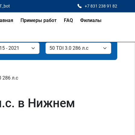
T_bot
+7 831 238 91 82
авная
Примеры работ
FAQ
Филиалы
0 286 л.с
л.с. в Нижнем