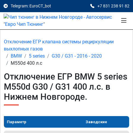
Telegram: EuroCT_bot
+7 831 238 91 82
Отключение ЕГР клапана системы рециркуляции
выхлопных газов
BMW
5 series
G30 / G31 - 2016 - 2020
M550d 400 л.с
Отключение ЕГР BMW 5 series
M550d G30 / G31 400 л.с. в
Нижнем Новгороде.
Параметр
Заводские