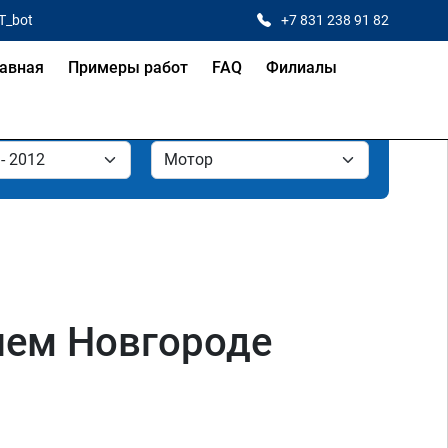
T_bot
+7 831 238 91 82
авная
Примеры работ
FAQ
Филиалы
жнем Новгороде