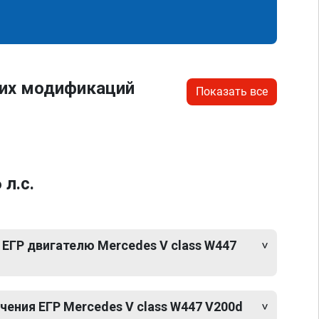
гих модификаций
Показать все
л.с.
ЕГР двигателю Mercedes V class W447
ения ЕГР Mercedes V class W447 V200d