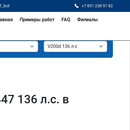
T_bot
+7 831 238 91 82
авная
Примеры работ
FAQ
Филиалы
7 136 л.с. в