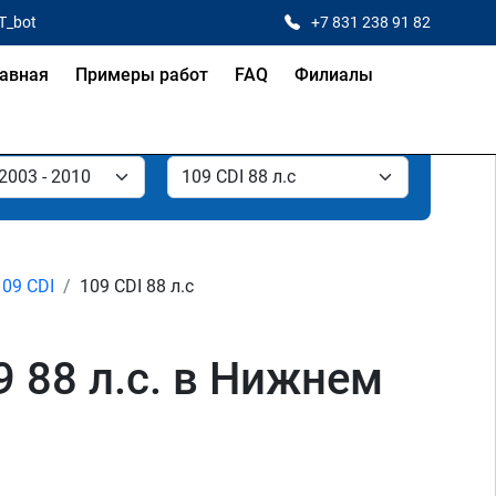
T_bot
+7 831 238 91 82
авная
Примеры работ
FAQ
Филиалы
109 CDI
109 CDI 88 л.с
 88 л.с. в Нижнем