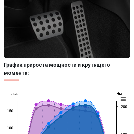
График прироста мощности и крутящего
момента:
л.с.
Нм
200
150
100