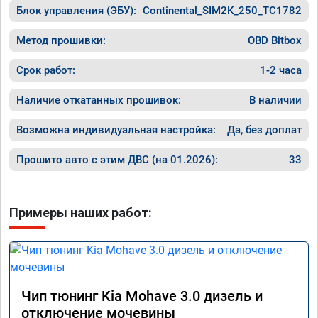
Блок управления (ЭБУ):
Continental_SIM2K_250_TC1782
прошивк
похоже 
прошивк
Метод прошивки:
OBD Bitbox
экономи
способ 
Срок работ:
1-2 часа
необход
общем и
Наличие откатанных прошивок:
В наличии
отличны
однозна
Возможна индивидуальная настройка:
Да, без доплат
Прошито авто с этим ДВС (на 01.2026):
33
Примеры наших работ:
Чип тюнинг Kia Mohave 3.0 дизель и
отключение мочевины