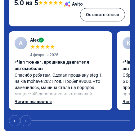
5.0 из 5
★
★
★
★
★
Avito
Оставить отзыв
Alex
✓
A
К
★
★
★
★
★
4 февраля 2026
«Чип тюнинг, прошивка двигателя
«Чип т
автомобиля»
автомо
Спасибо ребятам. Сделал прошивку steg 1, 
Обратил
на kia mohave 2021 год. Пробег 99000.Что 
GDI. До
изменилось, машина стала на порядок 
проконс
мощнее, 45 дополнительных лошадей 
прошивк
существенно чувствуется и соответственно 
отзывчи
Читать полностью
Читать 
крутящего момента. Значительно упал 
и эколо
расход, был в среднем 15 город, уже три дня 
космоле
катаюсь, держит 12-12.5. Коробка 
больше 
‹
›
перестала подпинывать при наборе 
вполне 
скорости. Педаль газа более отзывчевее. В 
уверенн
целом, я очень доволен.!
ECO реж