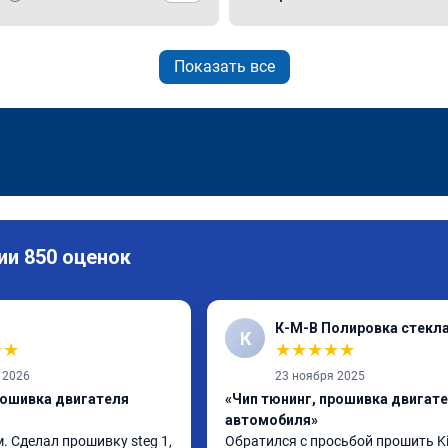
Показать все
ии 850 оценок
К-М-В Полировка стекл
К
★
★
★
★
★
★
★
 2026
23 ноября 2025
рошивка двигателя
«Чип тюнинг, прошивка двигат
автомобиля»
 Сделал прошивку steg 1, 
Обратился с просьбой прошить Kia