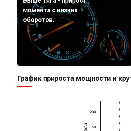
Выше тяга - прирост
момента с низких
оборотов.
График прироста мощности и кр
200
150