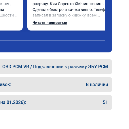
 нет, 
разряду. Кия Соренто XM чип тюнинг. 
на 
Сделали быстро и качественно. Телефон 
щности и 
записал в записную книжку, всем 
 
рекомендую! Еще вот поеду в ближайшее 
Читать полностью
ечно не 
дни брата Мазду 6 2016 год отгоню на чип 
 два 
тюнинг.
ка +- 
 обгоны 
ень 
 
OBD PCM VR / Подключение к разъему ЭБУ PCM
е на 
шивке) 
кономия 
ивок:
В наличии
об 
". В 
н, 
на 01.2026):
51
 
094