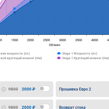
00
1500
2000
2500
3000
3500
4000
4
Об/мин
кая мощность (лс)
Stage 1 Мощность (лс)
кой крутящий момент (Нм)
Stage 1 Крутящий момент (Нм
9800
2000 ₽
Прошивка Евро 2
9800
2000 ₽
Возврат стока