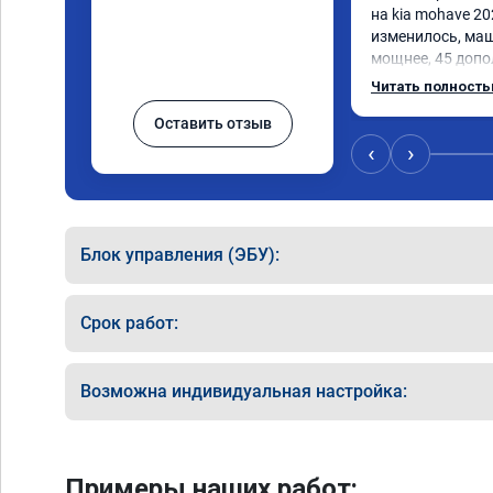
на kia mohave 20
изменилось, маш
мощнее, 45 допо
существенно чувс
Читать полност
соответственно 
Оставить отзыв
Значительно упал
15 город, уже тр
‹
›
12.5. Коробка п
наборе скорости.
отзывчевее. В це
Блок управления (ЭБУ):
Срок работ:
Возможна индивидуальная настройка:
Примеры наших работ: