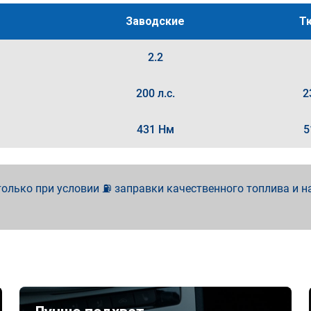
Заводские
Т
2.2
200 л.с.
2
431 Нм
5
олько при условии ⛽ заправки качественного топлива и н