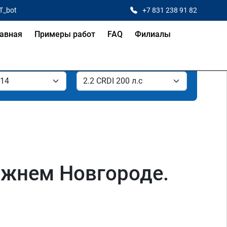
T_bot
+7 831 238 91 82
авная
Примеры работ
FAQ
Филиалы
Нижнем Новгороде.