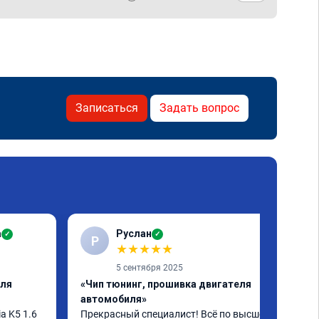
Записаться
Задать вопрос
а
Руслан
✓
✓
Р
★
★
★
★
★
5 сентября 2025
еля
«Чип тюнинг, прошивка двигателя
автомобиля»
 K5 1.6 
Прекрасный специалист! Всё по высшему 