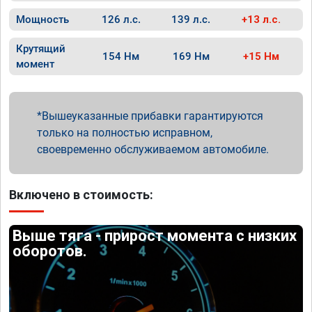
Мощность
126 л.с.
139 л.с.
+13 л.с.
Крутящий
154 Нм
169 Нм
+15 Нм
момент
Вышеуказанные прибавки гарантируются
только на полностью исправном,
своевременно обслуживаемом автомобиле.
Включено в стоимость:
Выше тяга - прирост момента с низких
оборотов.