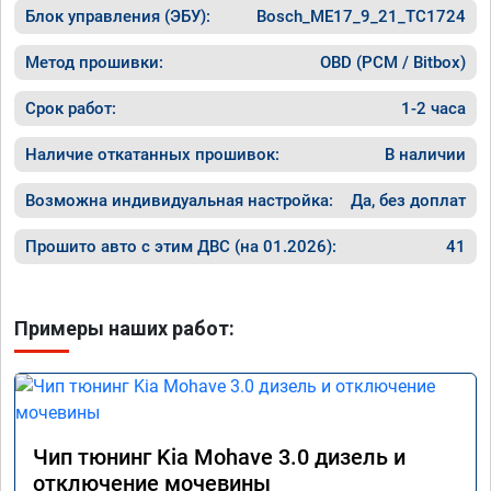
Блок управления (ЭБУ):
Bosch_ME17_9_21_TC1724
прошивк
похоже 
прошивк
Метод прошивки:
OBD (PCM / Bitbox)
экономи
способ 
Срок работ:
1-2 часа
необход
общем и
Наличие откатанных прошивок:
В наличии
отличны
однозна
Возможна индивидуальная настройка:
Да, без доплат
Прошито авто с этим ДВС (на 01.2026):
41
Примеры наших работ:
Чип тюнинг Kia Mohave 3.0 дизель и
отключение мочевины