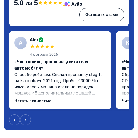
5.0 из 5
★
★
★
★
★
Avito
Оставить отзыв
Alex
✓
A
К
★
★
★
★
★
4 февраля 2026
«Чип тюнинг, прошивка двигателя
«Чип т
автомобиля»
автомо
Спасибо ребятам. Сделал прошивку steg 1, 
Обратил
на kia mohave 2021 год. Пробег 99000.Что 
GDI. До
изменилось, машина стала на порядок 
проконс
мощнее, 45 дополнительных лошадей 
прошивк
существенно чувствуется и соответственно 
отзывчи
Читать полностью
Читать 
крутящего момента. Значительно упал 
и эколо
расход, был в среднем 15 город, уже три дня 
космоле
катаюсь, держит 12-12.5. Коробка 
больше 
‹
›
перестала подпинывать при наборе 
вполне 
скорости. Педаль газа более отзывчевее. В 
уверенн
целом, я очень доволен.!
ECO реж